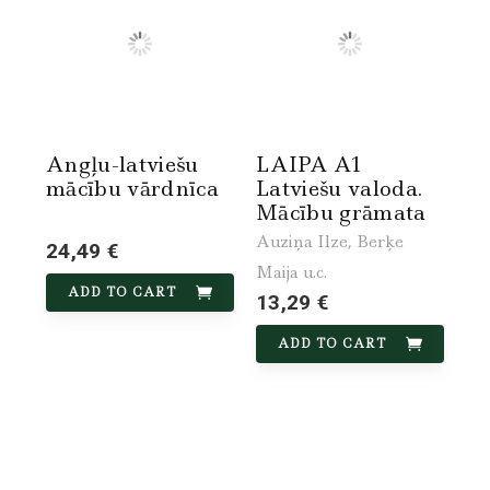
Angļu-latviešu
LAIPA A1
mācību vārdnīca
Latviešu valoda.
Mācību grāmata
Auziņa Ilze, Berķe
24,49 €
Maija u.c.
ADD TO CART
13,29 €
ADD TO CART