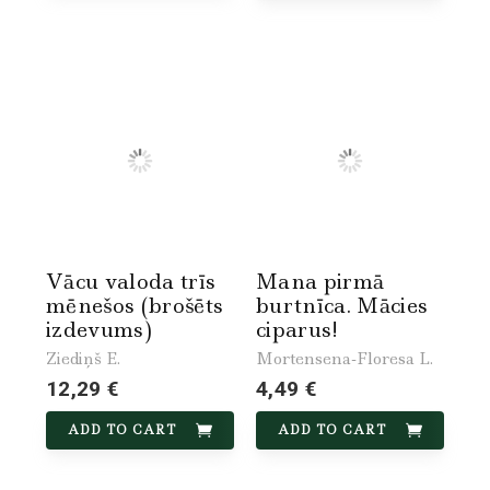
Vācu valoda trīs
Mana pirmā
mēnešos (brošēts
burtnīca. Mācies
izdevums)
ciparus!
Ziediņš E.
Mortensena-Floresa L.
12,29 €
4,49 €
ADD TO CART
ADD TO CART