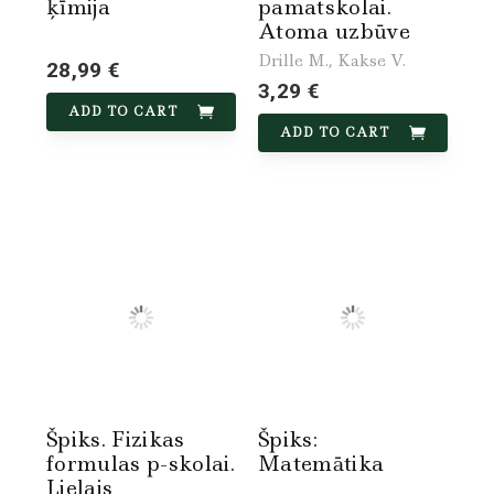
ķīmija
pamatskolai.
Atoma uzbūve
Drille M., Kakse V.
28,99 €
3,29 €
ADD TO CART
ADD TO CART
Špiks. Fizikas
Špiks:
formulas p-skolai.
Matemātika
Lielais