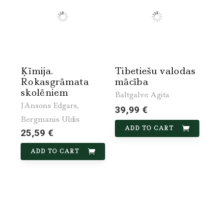
Ķīmija.
Tibetiešu valodas
Rokasgrāmata
mācība
skolēniem
Baltgalve Agita
JAnsons Edgars,
39,99 €
Bergmanis Uldis
ADD TO CART
25,59 €
ADD TO CART