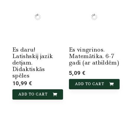
Es daru!
Es vingrinos.
Latishskij jazik
Matemātika. 6-7
detjam.
gadi (ar atbildēm)
Didaktiskās
5,09 €
spēles
10,99 €
ADD TO CART
ADD TO CART