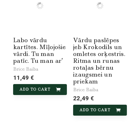
Labo vārdu
Vārdu paslēpes
kartītes. Mīļojošie
jeb Krokodils un
vārdi. Tu man
omletes orķestris.
patīc. Tu man ar’
Ritma un runas
rotaļas bērnu
Brice Baiba
izaugsmei un
11,49 €
priekam
Brice Baiba
ADD TO CART
22,49 €
ADD TO CART