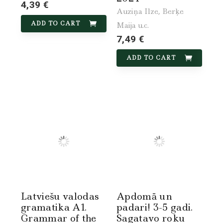
4,39 €
Auziņa Ilze, Berķe
ADD TO CART
Maija u.c.
7,49 €
ADD TO CART
Latviešu valodas
Apdomā un
gramatika A1.
padari! 3-5 gadi.
Grammar of the
Sagatavo roku