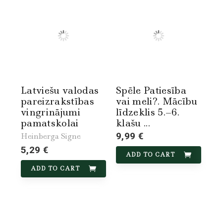
Latviešu valodas
Spēle Patiesība
pareizrakstības
vai meli?. Mācību
vingrinājumi
līdzeklis 5.–6.
pamatskolai
klašu ...
9,99 €
Heinberga Signe
5,29 €
ADD TO CART
ADD TO CART