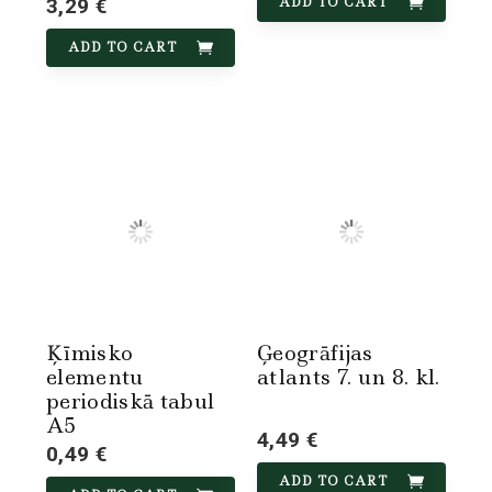
3,29 €
ADD TO CART
ADD TO CART
Ķīmisko
Ģeogrāfijas
elementu
atlants 7. un 8. kl.
periodiskā tabul
A5
4,49 €
0,49 €
ADD TO CART