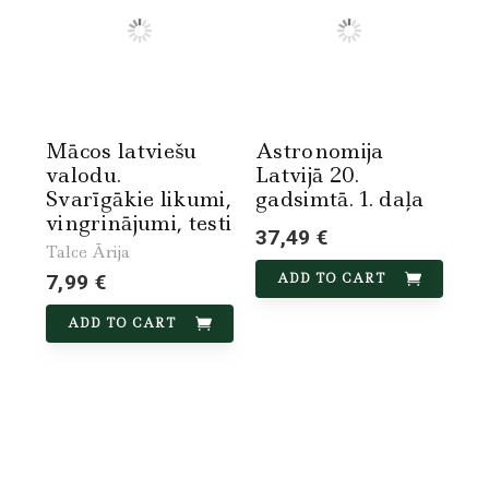
Mācos latviešu
Astronomija
valodu.
Latvijā 20.
Svarīgākie likumi,
gadsimtā. 1. daļa
vingrinājumi, testi
37,49 €
Talce Ārija
7,99 €
ADD TO CART
ADD TO CART