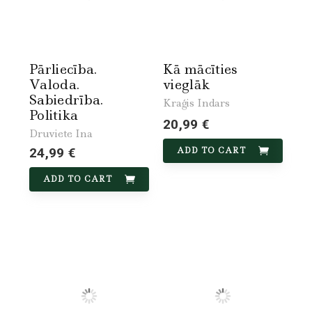
Pārliecība.
Kā mācīties
Valoda.
vieglāk
Sabiedrība.
Kraģis Indars
Politika
20,99 €
Druviete Ina
24,99 €
ADD TO CART
ADD TO CART