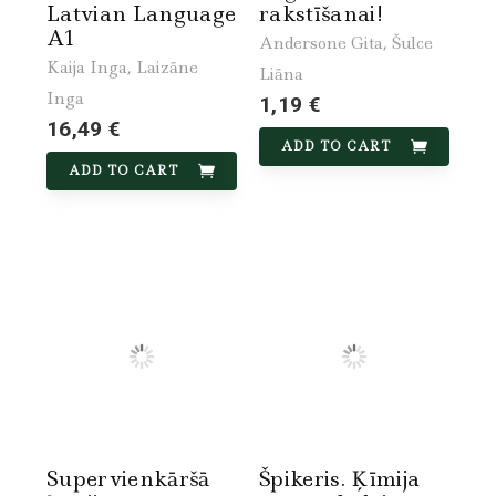
Latvian Language
rakstīšanai!
A1
Andersone Gita, Šulce
Kaija Inga, Laizāne
Liāna
Inga
1,19 €
16,49 €
ADD TO CART
ADD TO CART
Supervienkāršā
Špikeris. Ķīmija