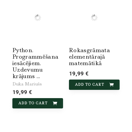
Python.
Rokasgrāmata
Programmēšana
elementārajā
iesācējiem.
matemātikā
Uzdevumu
19,99 €
krājums ...
Duka Mariušs
ADD TO CART
19,99 €
ADD TO CART