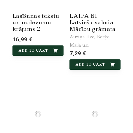
Lasīšanas tekstu
LAIPA B1
un uzdevumu
Latviešu valoda.
krājums 2
Mācību grāmata
Auziņa Ilze, Berķe
16,99 €
Maija u.c.
ADD TO CART
7,29 €
ADD TO CART