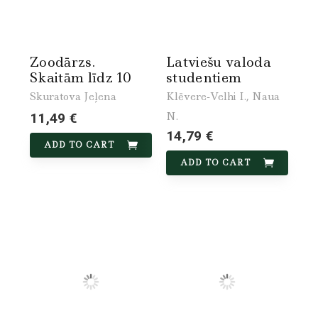
Zoodārzs.
Latviešu valoda
Skaitām līdz 10
studentiem
Skuratova Jeļena
Klēvere-Velhi I., Naua
N.
11,49 €
14,79 €
ADD TO CART
ADD TO CART