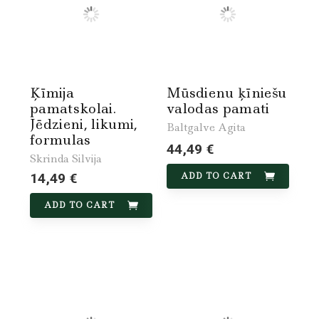
Ķīmija
Mūsdienu ķīniešu
pamatskolai.
valodas pamati
Jēdzieni, likumi,
Baltgalve Agita
formulas
44,49 €
Skrinda Silvija
14,49 €
ADD TO CART
ADD TO CART