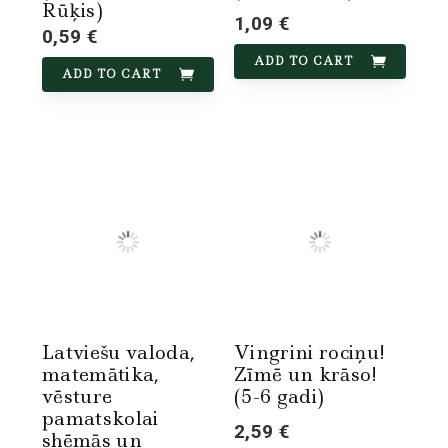
Rūķis)
1,09 €
0,59 €
ADD TO CART
ADD TO CART
Latviešu valoda,
Vingrini rociņu!
matemātika,
Zīmē un krāso!
vēsture
(5-6 gadi)
pamatskolai
2,59 €
shēmās un