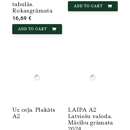
tabulās.
ADD TO CART
Rokasgrāmata
16,69 €
ADD TO CART
Uz ceļa. Plakāts
LAIPA A2
A2
Latviešu valoda.
Mācību grāmata
2024