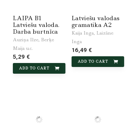
LAIPA B1
Latviešu valodas
Latviešu valoda.
gramatika A2
Darba burtnīca
Kaija Inga, Laizāne
Auziņa Ilze, Berķe
Inga
Maija u.c.
16,49 €
5,29 €
ADD TO CART
ADD TO CART