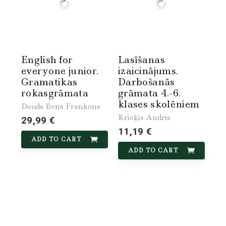
English for
Lasīšanas
everyone junior.
izaicinājums.
Gramatikas
Darbošanās
rokasgrāmata
grāmata 4.-6.
klases skolēniem
Douds Bens Frankons
Krieķis Andris
29,99 €
11,19 €
ADD TO CART
ADD TO CART