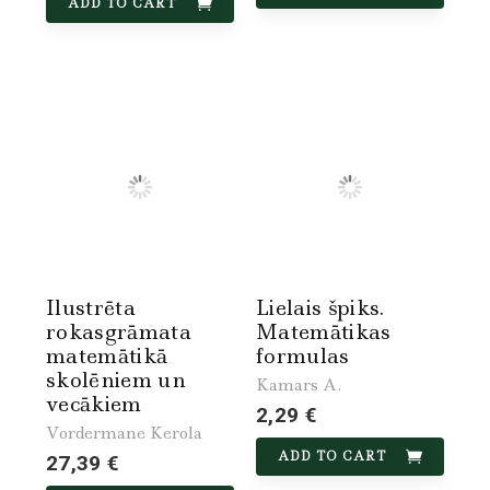
ADD TO CART
Ilustrēta
Lielais špiks.
rokasgrāmata
Matemātikas
matemātikā
formulas
skolēniem un
Kamars A.
vecākiem
2,29 €
Vordermane Kerola
ADD TO CART
27,39 €