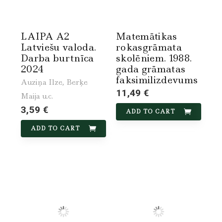
LAIPA A2
Matemātikas
Latviešu valoda.
rokasgrāmata
Darba burtnīca
skolēniem. 1988.
2024
gada grāmatas
faksimilizdevums
Auziņa Ilze, Berķe
11,49 €
Maija u.c.
3,59 €
ADD TO CART
ADD TO CART