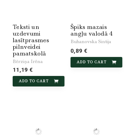
Teksti un
Špiks mazais
uzdevumi
angļu valodā 4
lasītprasmes
Buhanovska Sintija
pilnveidei
0,89 €
pamatskolā
Bērziņa Irēna
ADD TO CART
11,19 €
ADD TO CART