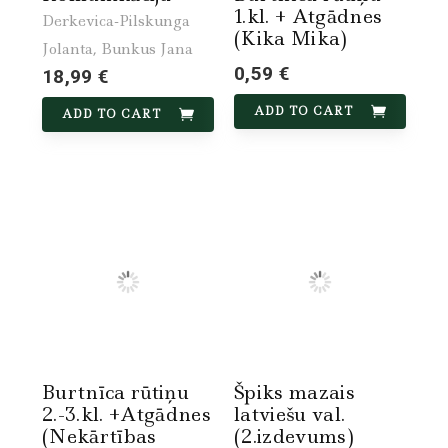
1.kl. + Atgādnes
Derkevica-Pilskunga
(Kika Mika)
Jolanta, Bunkus Jana
0,59 €
18,99 €
ADD TO CART
ADD TO CART
Burtnīca rūtiņu
Špiks mazais
2.-3.kl. +Atgādnes
latviešu val.
(Nekārtības
(2.izdevums)