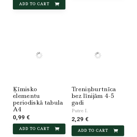
ADD TO CART
Ķīmisko
Treniņburtnīca
elementu
bez līnijām 4-5
periodiskā tabula
gadi
A4
Putre I.
0,99 €
2,29 €
ADD TO CART
ADD TO CART