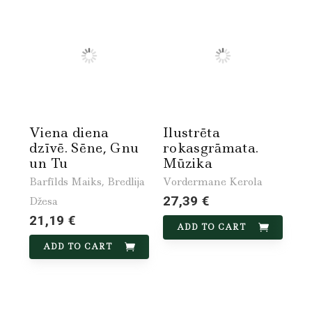
Viena diena
Ilustrēta
dzīvē. Sēne, Gnu
rokasgrāmata.
un Tu
Mūzika
Barfīlds Maiks, Bredlija
Vordermane Kerola
27,39 €
Džesa
21,19 €
ADD TO CART
ADD TO CART