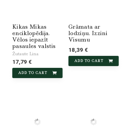
Kikas Mikas
Grāmata ar
enciklopēdija.
lodziņu. Izzini
Vēlos iepazīt
Visumu
pasaules valstis
18,39 €
Žutaute Lina
17,79 €
ADD TO CART
ADD TO CART