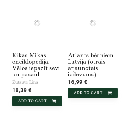
Kikas Mikas
Atlants bērniem.
enciklopēdija.
Latvija (otrais
Vēlos iepazīt sevi
atjaunotais
un pasauli
izdevums)
16,99 €
Žutaute Lina
18,39 €
ADD TO CART
ADD TO CART