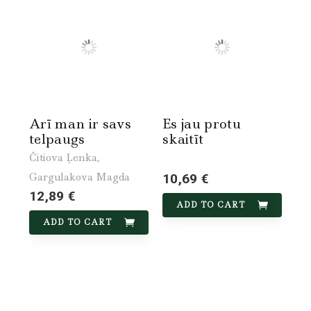
Arī man ir savs
Es jau protu
telpaugs
skaitīt
Čitiova Ļenka,
Gargulakova Magda
10,69 €
12,89 €
ADD TO CART
ADD TO CART