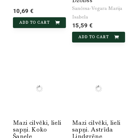
Džobss
Sančesa-Vegara Marija
10,69 €
Isabela
ADD TO CART
15,59 €
ADD TO CART
Mazi cilvēki, lieli
Mazi cilvēki, lieli
sapņi. Koko
sapņi. Astrīda
Šanele
Lindgrēne