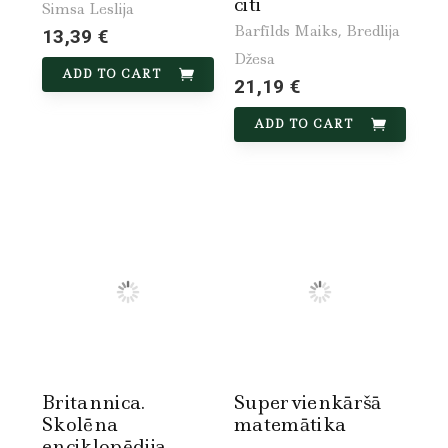
citi
Simsa Leslija
Barfīlds Maiks, Bredlija
13,39 €
Džesa
ADD TO CART
21,19 €
ADD TO CART
Britannica.
Supervienkāršā
Skolēna
matemātika
enciklopēdija