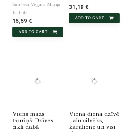
Sančesa-Vegara Marija
31,19 €
Isabela
ADD TO CART
15,59 €
ADD TO CART
Viens mazs
Viena diena dzīvē
tauriņš. Dzīves
- alu cilvēks,
cikli dabā
karaliene un visi