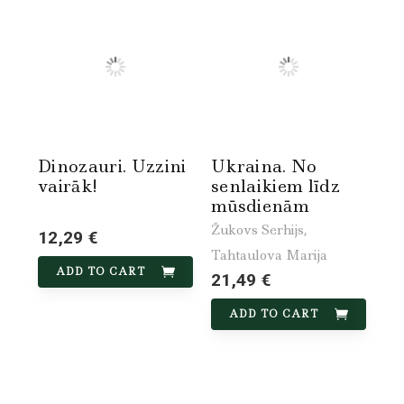
Dinozauri. Uzzini
Ukraina. No
vairāk!
senlaikiem līdz
mūsdienām
Žukovs Serhijs,
12,29 €
Tahtaulova Marija
ADD TO CART
21,49 €
ADD TO CART