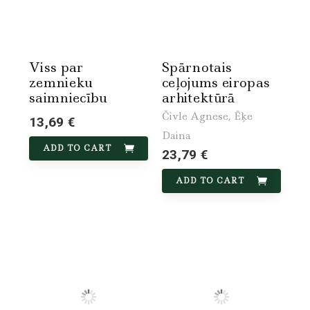
Viss par
Spārnotais
zemnieku
ceļojums eiropas
saimniecību
arhitektūrā
Čivle Agnese, Ēķe
13,69 €
Daina
ADD TO CART
23,79 €
ADD TO CART