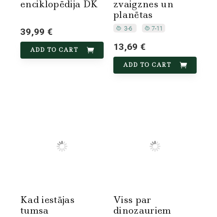
enciklopēdija DK
zvaigznes un
planētas
39,99 €
13,69 €
ADD TO CART
ADD TO CART
Kad iestājas
Viss par
tumsa
dinozauriem