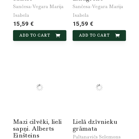
Sančesa-Vegara Marija
Sančesa-Vegara Marija
Isabela
Isabela
15,59 €
15,59 €
ADD TO CART
ADD TO CART
Mazi cilvēki, lieli
Lielā dzīvnieku
sapņi. Alberts
grāmata
Einšteins
Paltanavičs Selemons