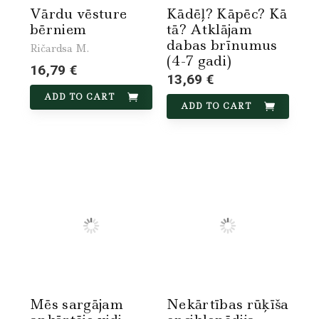
Vārdu vēsture
Kādēļ? Kāpēc? Kā
bērniem
tā? Atklājam
dabas brīnumus
Ričardsa M.
(4-7 gadi)
16,79 €
13,69 €
ADD TO CART
ADD TO CART
Mēs sargājam
Nekārtības rūķīša