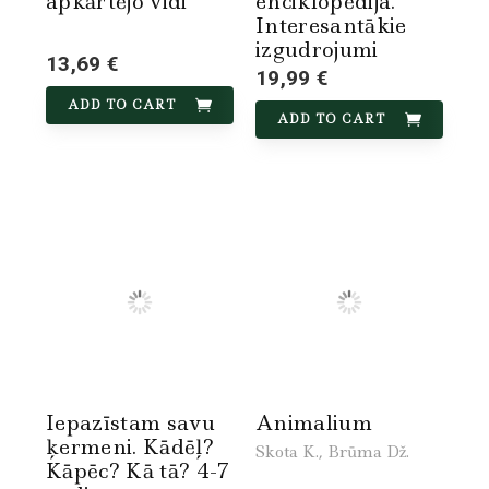
apkārtējo vidi
enciklopēdija.
Interesantākie
izgudrojumi
13,69 €
19,99 €
ADD TO CART
ADD TO CART
Iepazīstam savu
Animalium
ķermeni. Kādēļ?
Skota K., Brūma Dž.
Kāpēc? Kā tā? 4-7