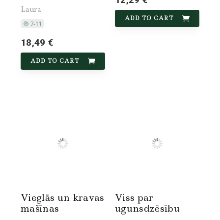
Laura
ADD TO CART
18,49 €
ADD TO CART
Vieglās un kravas
Viss par
mašīnas
ugunsdzēsību