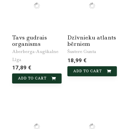
Tavs gudrais
Dzīvnieku atlants
organisms
bērniem
Aberberga-Augškalne
Šustere Gunta
Līga
18,99 €
17,89 €
ADD TO CART
ADD TO CART