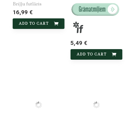
Briļļu futlāris
16,99 €
ADD TO CART
5,49 €
ADD TO CART