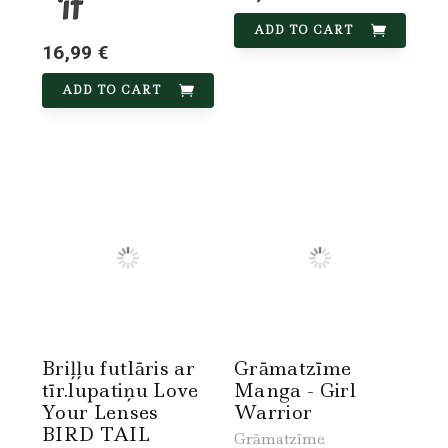
ADD TO CART
16,99 €
ADD TO CART
Briļļu futlāris ar
Grāmatzīme
tīr.lupatiņu Love
Manga - Girl
Your Lenses
Warrior
BIRD TAIL
Grāmatzīme