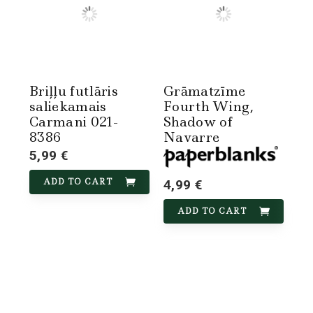
Briļļu futlāris
Grāmatzīme
saliekamais
Fourth Wing,
Carmani 021-
Shadow of
8386
Navarre
5,99 €
ADD TO CART
4,99 €
ADD TO CART