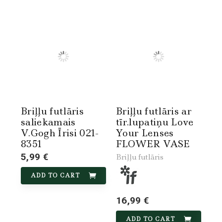
Briļļu futlāris
Briļļu futlāris ar
saliekamais
tīr.lupatiņu Love
V.Gogh Īrisi 021-
Your Lenses
8351
FLOWER VASE
5,99 €
Briļļu futlāris
ADD TO CART
16,99 €
ADD TO CART