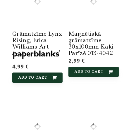
Grāmatzīme Lynx
Magnētiskā
Rising, Erica
grāmatzīme
Williams Art
30x100mm Kaķi
Parīzē 013-4042
2,99 €
4,99 €
ADD TO CART
ADD TO CART