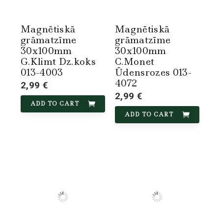
Magnētiskā
Magnētiskā
grāmatzīme
grāmatzīme
30x100mm
30x100mm
G.Klimt Dz.koks
C.Monet
013-4003
Ūdensrozes 013-
4072
2,99 €
2,99 €
ADD TO CART
ADD TO CART