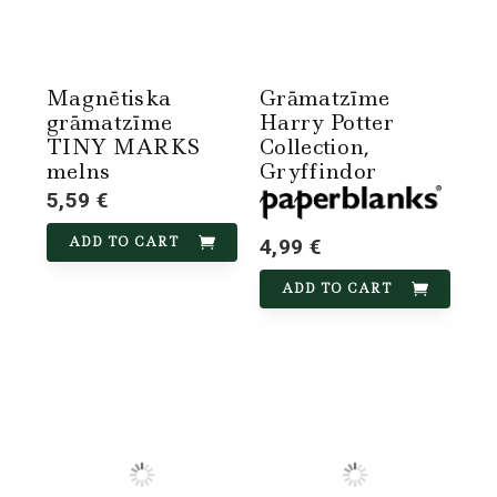
Magnētiska
Grāmatzīme
grāmatzīme
Harry Potter
TINY MARKS
Collection,
melns
Gryffindor
5,59 €
ADD TO CART
4,99 €
ADD TO CART