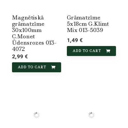
Magnētiskā
Grāmatzīme
grāmatzīme
5x18cm G.Klimt
30x100mm
Mix 013-5039
C.Monet
1,49 €
Ūdensrozes 013-
4072
ADD TO CART
2,99 €
ADD TO CART