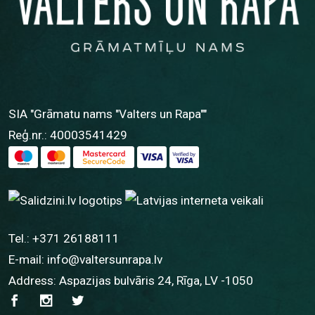
SIA "Grāmatu nams "Valters un Rapa""
Reģ.nr.: 40003541429
Tel.:
+371 26188111
E-mail:
info@valtersunrapa.lv
Address: Aspazijas bulvāris 24, Rīga, LV -1050