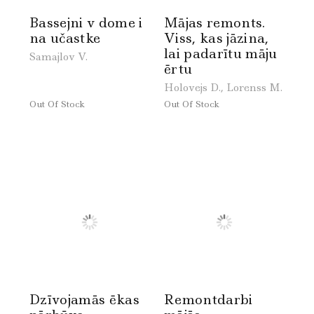
Bassejni v dome i
Mājas remonts.
na učastke
Viss, kas jāzina,
lai padarītu māju
Samajlov V.
ērtu
Holovejs D., Lorenss M.
Out Of Stock
Out Of Stock
Dzīvojamās ēkas
Remontdarbi