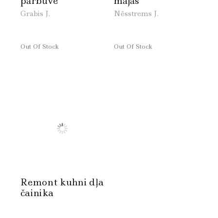
pārbūve
mājās
Grabis J.
Nēsstrems J.
Out Of Stock
Out Of Stock
Remont kuhni dļa
čainika