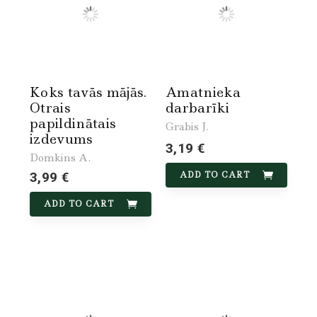
Koks tavās mājās.
Amatnieka
Otrais
darbarīki
papildinātais
Grabis J.
izdevums
3,19 €
Domkins A.
3,99 €
ADD TO CART
ADD TO CART