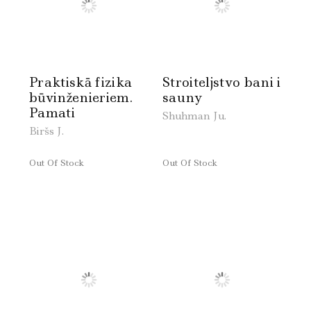
Praktiskā fizika
Stroiteljstvo bani i
būvinženieriem.
sauny
Pamati
Shuhman Ju.
Biršs J.
Out Of Stock
Out Of Stock