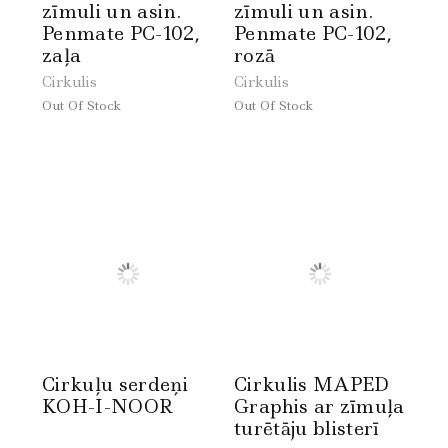
zīmuli un asin.
zīmuli un asin.
Penmate PC-102,
Penmate PC-102,
zaļa
rozā
Cirkulis
Cirkulis
Out Of Stock
Out Of Stock
Cirkuļu serdeņi
Cirkulis MAPED
KOH-I-NOOR
Graphis ar zīmuļa
turētāju blisterī