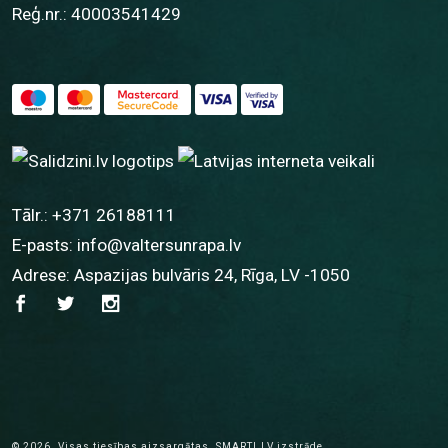
Reģ.nr.: 40003541429
Tālr.:
+371 26188111
E-pasts:
info@valtersunrapa.lv
Adrese: Aspazijas bulvāris 24, Rīga, LV -1050
© 2026.
Visas tiesības aizsargātas.
SMARTI.LV
izstrāde.