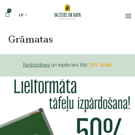
0
LV
Grāmatas
Reģistrējies
un iepērcies līdz
20% lētāk!