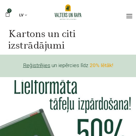
0
LV
Kartons un citi
izstrādājumi
Reģistrējies
un iepērcies līdz
20% lētāk!