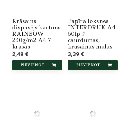
Krāsains
Papīra loksnes
divpusējs kartons
INTERDRUK A4
RAINBOW
50lp #
230g/m2 A4 7
caurdurtas,
krāsas
krāsainas malas
2,49 €
3,39 €
PIEVIENOT
PIEVIENOT