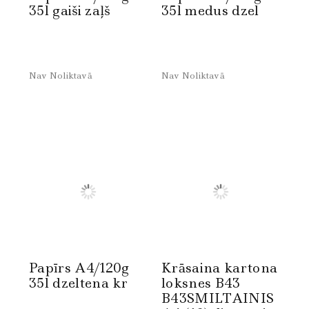
35l gaiši zaļš
35l medus dzel
Nav Noliktavā
Nav Noliktavā
Papīrs A4/120g
Krāsaina kartona
35l dzeltena kr
loksnes B43
B43SMILTAINIS