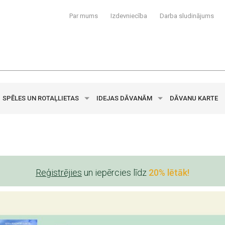
Par mums
Izdevniecība
Darba sludinājums
SPĒLES UN ROTAĻLIETAS
IDEJAS DĀVANĀM
DĀVANU KARTE
Reģistrējies
un iepērcies līdz
20% lētāk!