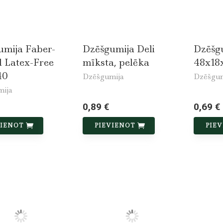
umija Faber-
Dzēšgumija Deli
Dzēšg
l Latex-Free
mīksta, pelēka
48x18
40
Dzēšgumija
Dzēšgum
mija
0,89 €
0,69 €
VIENOT
PIEVIENOT
PIE