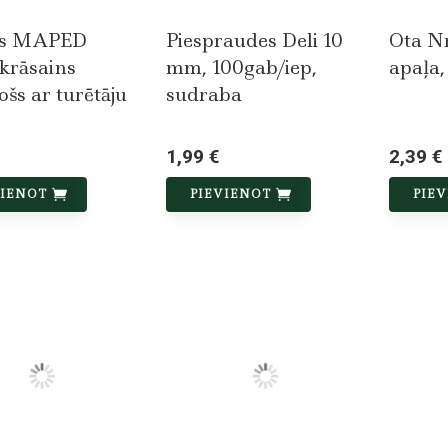
ls MAPED
Piespraudes Deli 10
Ota Nr
krāsains
mm, 100gab/iep,
apaļa,
ošs ar turētāju
sudraba
1,99 €
2,39 €
VIENOT
PIEVIENOT
PIE