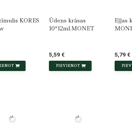
zīmulis KORES
Ūdens krāsas
Eļļas 
ew
10*12ml.MONET
MON
5,59 €
5,79 €
VIENOT
PIEVIENOT
PIE