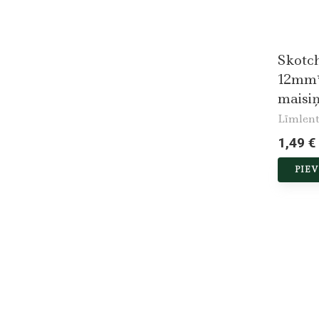
Skotc
12mm
maisi
Līmlent
1,49 €
PIE