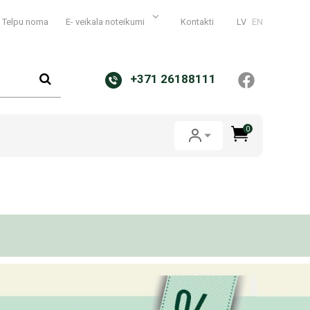
Telpu noma
E- veikala noteikumi
Kontakti
LV
EN
+371 26188111
0