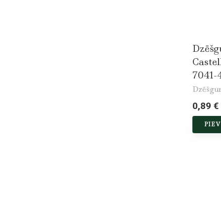
Dzēšg
Castel
7041-
Dzēšgu
0,89 €
PIE