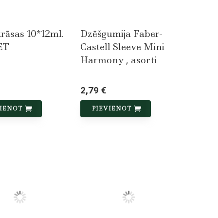
krāsas 10*12ml.
Dzēšgumija Faber-
ET
Castell Sleeve Mini
Harmony , asorti
2,79 €
VIENOT
PIEVIENOT