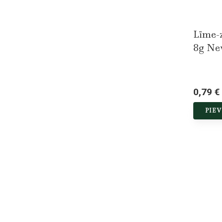
Līme-
8g N
0,79 €
PIE