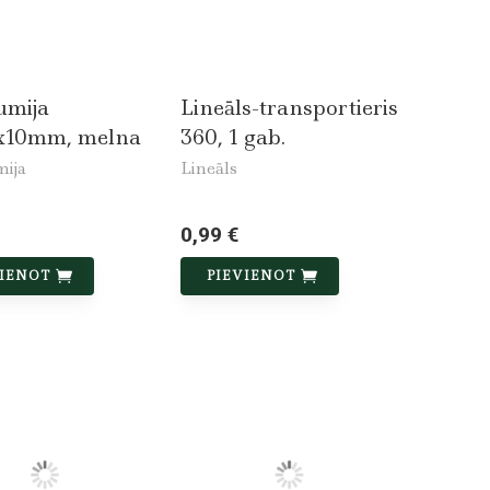
umija
Lineāls-transportieris
x10mm, melna
360, 1 gab.
ija
Lineāls
0,99 €
VIENOT
PIEVIENOT