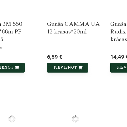
h 3M 550
Guaša GAMMA UA
Guaš
*66m PP
12 krāsas*20ml
Rudix
ņā
krāsa
e
6,59 €
14,49 
VIENOT
PIEVIENOT
PIE