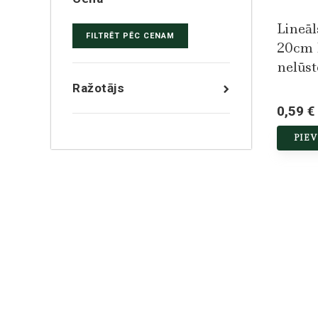
Lineā
FILTRĒT PĒC CENAM
20cm 
nelūst
Ražotājs
0,59 €
PIE