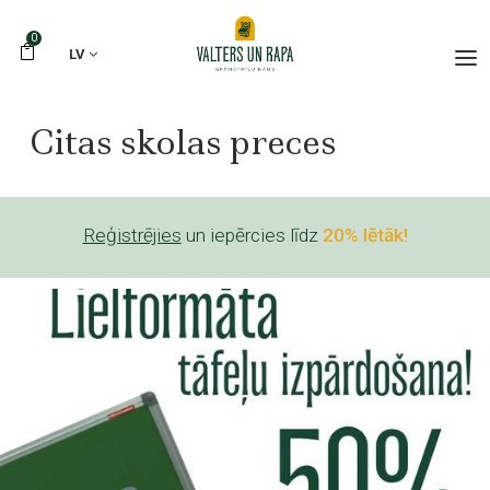
0
LV
Citas skolas preces
Reģistrējies
un iepērcies līdz
20% lētāk!