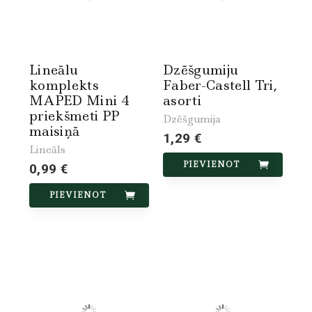
Lineālu
Dzēšgumiju
komplekts
Faber-Castell Tri,
MAPED Mini 4
asorti
priekšmeti PP
Dzēšgumija
maisiņā
1,29 €
Lineāls
PIEVIENOT
0,99 €
PIEVIENOT