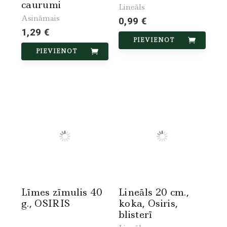
caurumi
Lineāls
Asināmais
0,99 €
1,29 €
PIEVIENOT
PIEVIENOT
Līmes zīmulis 40
Lineāls 20 cm.,
g., OSIRIS
koka, Osiris,
blisterī