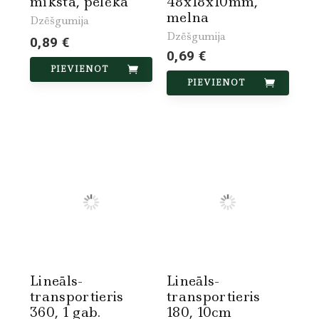
mīksta, pelēka
48x18x10mm,
melna
Dzēšgumija
Dzēšgumija
0,89 €
0,69 €
PIEVIENOT
PIEVIENOT
Lineāls-
Lineāls-
transportieris
transportieris
360, 1 gab.
180, 10cm