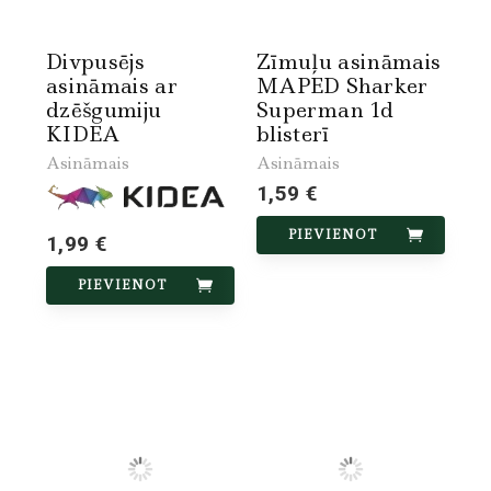
Divpusējs
Zīmuļu asināmais
asināmais ar
MAPED Sharker
dzēšgumiju
Superman 1d
KIDEA
blisterī
Asināmais
Asināmais
1,59 €
PIEVIENOT
1,99 €
PIEVIENOT