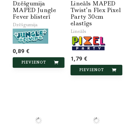
Dzēšgumija
Lineāls MAPED
MAPED Jungle
Twist’n Flex Pixel
Fever blisterī
Party 30cm
elastīgs
Dzēšgumija
Lineāls
0,89 €
1,79 €
PIEVIENOT
PIEVIENOT