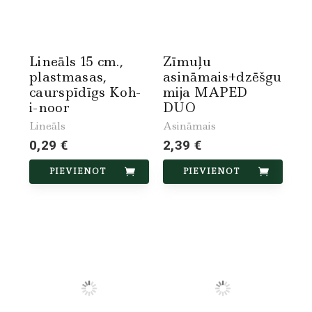
Lineāls 15 cm.,
Zīmuļu
plastmasas,
asināmais+dzēšgu
caurspīdīgs Koh-
mija MAPED
i-noor
DUO
Lineāls
Asināmais
0,29 €
2,39 €
PIEVIENOT
PIEVIENOT