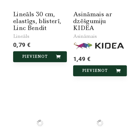
Lineāls 30 cm,
Asināmais ar
elastīgs, blisterī,
dzēšgumiju
Linc Bendit
KIDEA
Lineāls
Asināmais
0,79 €
PIEVIENOT
1,49 €
PIEVIENOT