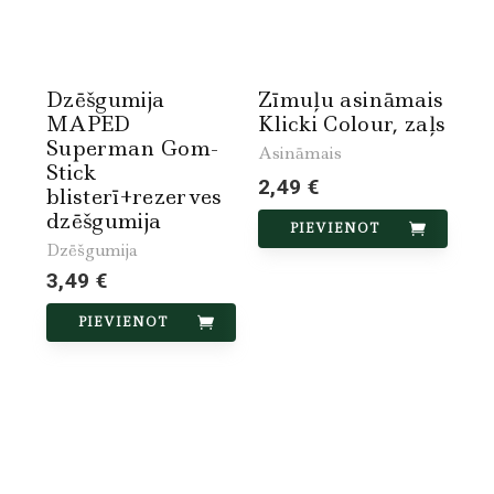
Dzēšgumija
Zīmuļu asināmais
MAPED
Klicki Colour, zaļs
Superman Gom-
Asināmais
Stick
2,49 €
blisterī+rezerves
dzēšgumija
PIEVIENOT
Dzēšgumija
3,49 €
PIEVIENOT