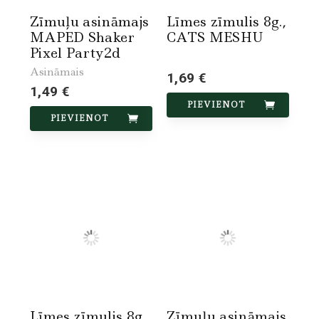
Zīmuļu asināmajs
Līmes zīmulis 8g.,
MAPED Shaker
CATS MESHU
Pixel Party2d
Asināmais
1,69 €
1,49 €
PIEVIENOT
PIEVIENOT
Līmes zīmulis 8g.,
Zīmuļu asināmais