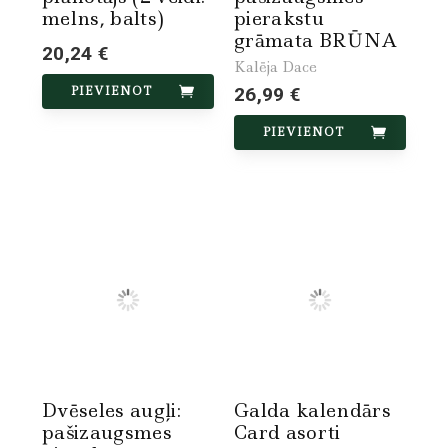
melns, balts)
pierakstu
grāmata BRŪNA
20,24 €
Kalēja Dace
PIEVIENOT
26,99 €
PIEVIENOT
Dvēseles augļi:
Galda kalendārs
pašizaugsmes
Card asorti