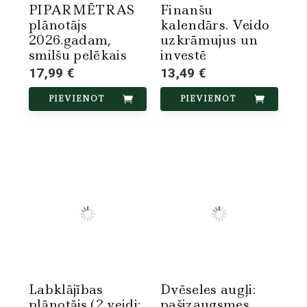
PIPARMĒTRAS
Finanšu
plānotājs
kalendārs. Veido
2026.gadam,
uzkrāmujus un
smilšu pelēkais
investē
17,99 €
13,49 €
PIEVIENOT
PIEVIENOT
Labklājības
Dvēseles augļi:
plānotājs (2 veidi:
pašizaugsmes