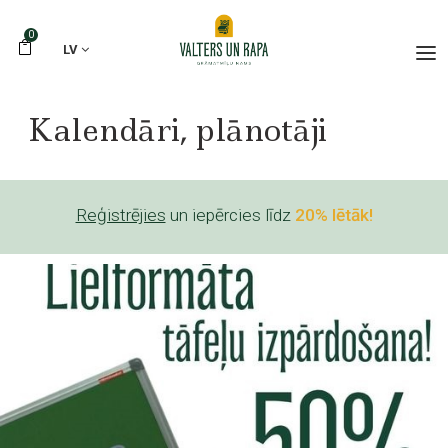
0
LV
Kalendāri, plānotāji
Reģistrējies
un iepērcies līdz
20% lētāk!