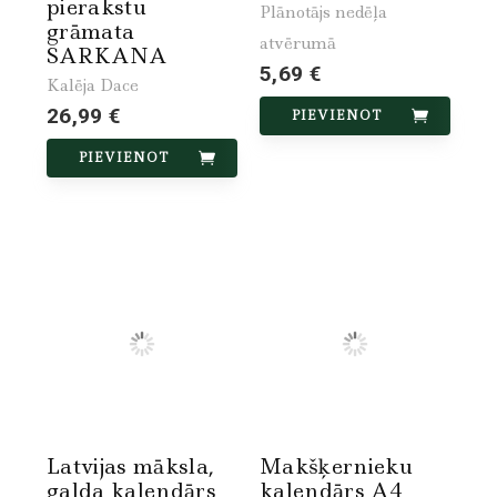
pierakstu
Plānotājs nedēļa
grāmata
atvērumā
SARKANA
5,69 €
Kalēja Dace
26,99 €
PIEVIENOT
PIEVIENOT
Latvijas māksla,
Makšķernieku
galda kalendārs
kalendārs A4