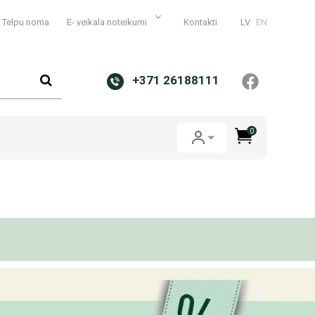
Telpu noma
E- veikala noteikumi
Kontakti
LV
EN
+371 26188111
0