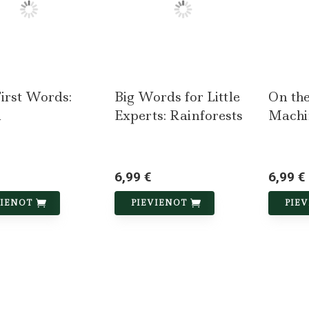
irst Words:
Big Words for Little
On th
l
Experts: Rainforests
Machi
6,99 €
6,99 €
VIENOT
PIEVIENOT
PIE