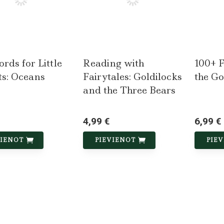
rds for Little
Reading with
100+ F
ts: Oceans
Fairytales: Goldilocks
the Go
and the Three Bears
4,99 €
6,99 €
VIENOT
PIEVIENOT
PIE