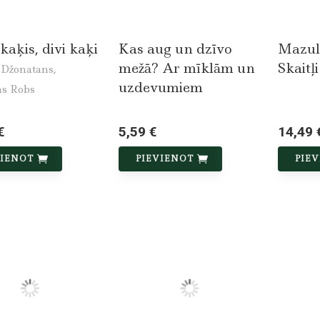
kaķis, divi kaķi
Kas aug un dzīvo
Mazul
mežā? Ar mīklām un
Skaitļi
Džonatans,
uzdevumiem
s Robs
€
5,59 €
14,49 
VIENOT
PIEVIENOT
PIE