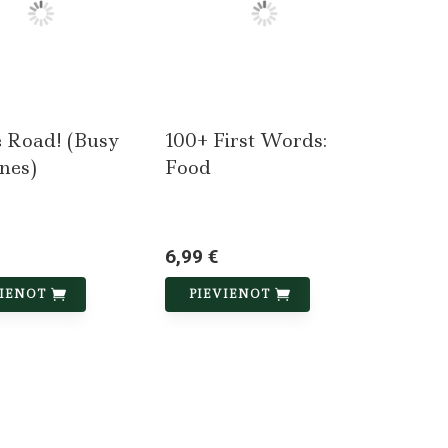
e Road! (Busy
100+ First Words:
nes)
Food
6,99 €
VIENOT
PIEVIENOT