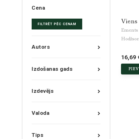
Cena
Viens 
FILTRĒT PĒC CENAM
Ements 
Hodžson
Autors
16,69 
Izdošanas gads
PIE
Izdevējs
Valoda
Tips