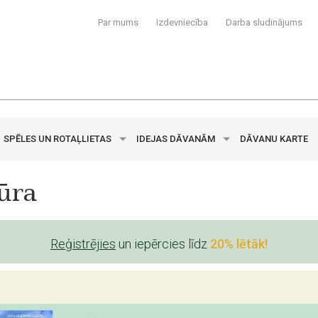
Par mums
Izdevniecība
Darba sludinājums
SPĒLES UN ROTAĻLIETAS
IDEJAS DĀVANĀM
DĀVANU KARTE
tūra
Reģistrējies
un iepērcies līdz
20% lētāk!