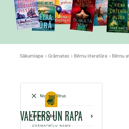
Sākumlapa
Grāmatas
Bērnu literatūra
Bērnu at
Noņemt filtrus
Kārtot pēc: