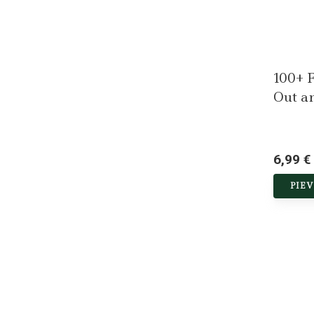
100+ F
Out a
6,99 €
PIE