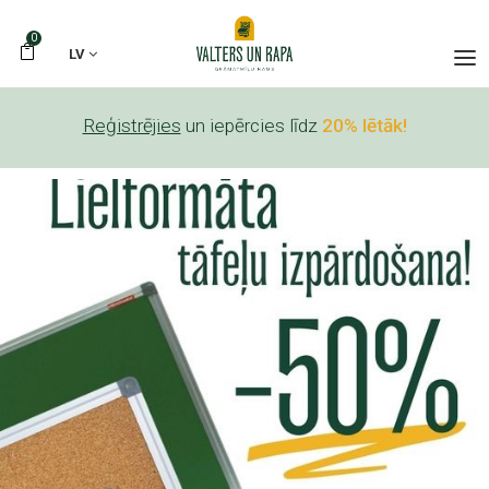
0
LV
Reģistrējies
un iepērcies līdz
20% lētāk!