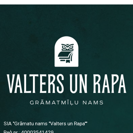
SIA "Grāmatu nams "Valters un Rapa""
Reģ.nr.: 40003541429