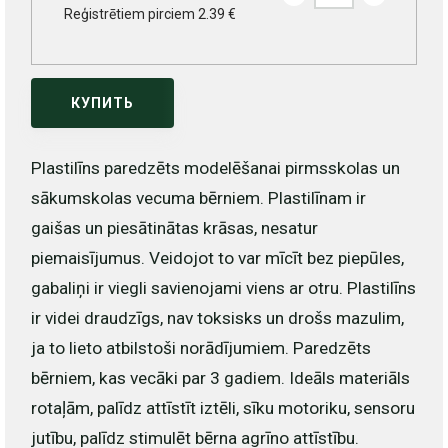
Reģistrētiem pirciem 2.39 €
КУПИТЬ
Plastilīns paredzēts modelēšanai pirmsskolas un
sākumskolas vecuma bērniem. Plastilīnam ir
gaišas un piesātinātas krāsas, nesatur
piemaisījumus. Veidojot to var mīcīt bez piepūles,
gabaliņi ir viegli savienojami viens ar otru. Plastilīns
ir videi draudzīgs, nav toksisks un drošs mazulim,
ja to lieto atbilstoši norādījumiem. Paredzēts
bērniem, kas vecāki par 3 gadiem. Ideāls materiāls
rotaļām, palīdz attīstīt iztēli, sīku motoriku, sensoru
jutību, palīdz stimulēt bērna agrīno attīstību.