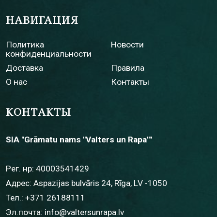
НАВИГАЦИЯ
Политика
Новости
конфиденциальности
Доставка
Правила
О нас
Контакты
КОНТАКТЫ
SIA "Grāmatu nams "Valters un Rapa""
Рег. нр: 40003541429
Адрес: Aspazijas bulvāris 24, Rīga, LV -1050
Тел.:
+371 26188111
Эл.почта:
info@valtersunrapa.lv