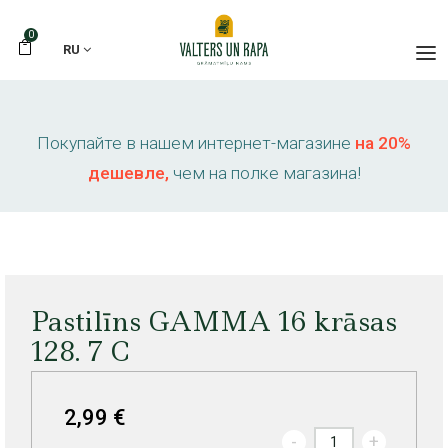
0
RU
Покупайте в нашем интернет-магазине
на 20%
дешевле,
чем на полке магазина!
Pastilīns GAMMA 16 krāsas
128. 7 C
2,99 €
-
+