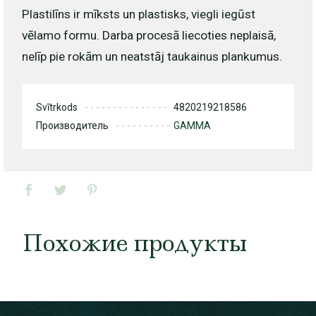
Plastilīns ir mīksts un plastisks, viegli iegūst
vēlamo formu. Darba procesā liecoties neplaisā,
nelīp pie rokām un neatstāj taukainus plankumus.
Svītrkods
4820219218586
Производитель
GAMMA
Похожие продукты