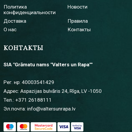
Политика
Новости
конфиденциальности
Доставка
Правила
О нас
Контакты
КОНТАКТЫ
SIA "Grāmatu nams "Valters un Rapa""
Рег. нр: 40003541429
Адрес: Aspazijas bulvāris 24, Rīga, LV -1050
Тел.:
+371 26188111
Эл.почта:
info@valtersunrapa.lv