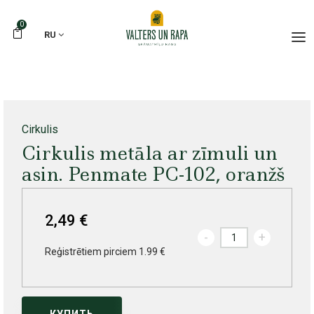
0
RU
Cirkulis
Cirkulis metāla ar zīmuli un
asin. Penmate PC-102, oranžš
2,49 €
-
+
Reģistrētiem pirciem 1.99 €
КУПИТЬ