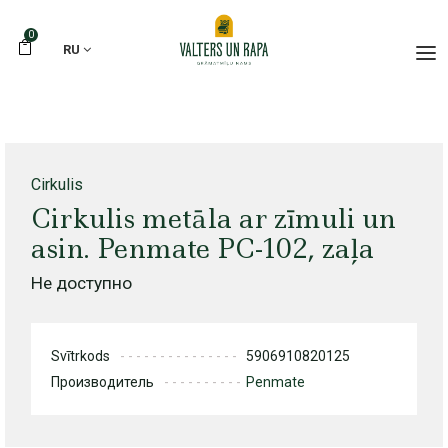
0
RU
Cirkulis
Cirkulis metāla ar zīmuli un
asin. Penmate PC-102, zaļa
Не доступно
Svītrkods
5906910820125
Производитель
Penmate