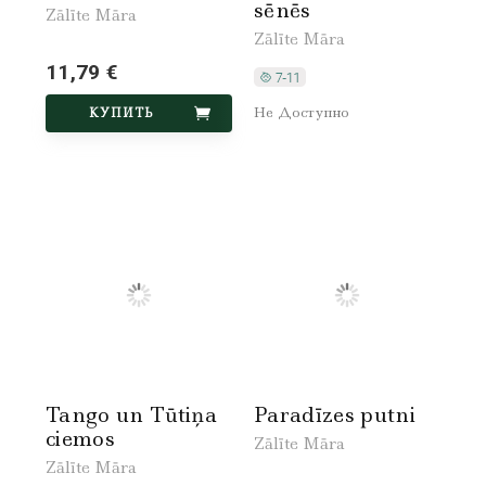
sēnēs
Zālīte Māra
Zālīte Māra
11,79 €
Не Доступно
КУПИТЬ
Tango un Tūtiņa
Paradīzes putni
ciemos
Zālīte Māra
Zālīte Māra