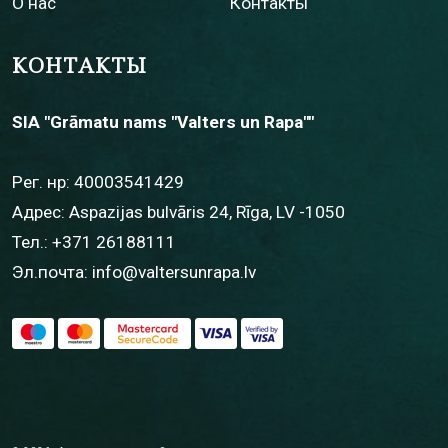
О нас
Контакты
КОНТАКТЫ
SIA "Grāmatu nams "Valters un Rapa""
Рег. нр: 40003541429
Адрес: Aspazijas bulvāris 24, Rīga, LV -1050
Тел.:
+371 26188111
Эл.почта:
info@valtersunrapa.lv