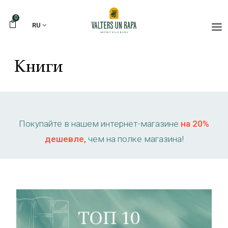
0
RU
Книги
Покупайте в нашем интернет-магазине
на 20%
дешевле,
чем на полке магазина!