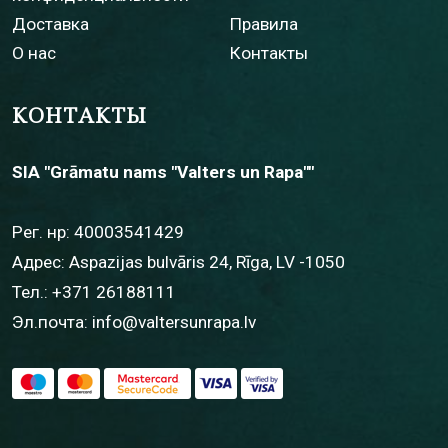
Доставка
Правила
О нас
Контакты
КОНТАКТЫ
SIA "Grāmatu nams "Valters un Rapa""
Рег. нр: 40003541429
Адрес: Aspazijas bulvāris 24, Rīga, LV -1050
Тел.:
+371 26188111
Эл.почта:
info@valtersunrapa.lv