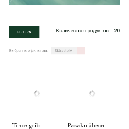
Количество продуктов:
20
FILTERS
Выбранные фильтры:
Stāraste M.
Tince grib
Pasaku ābece