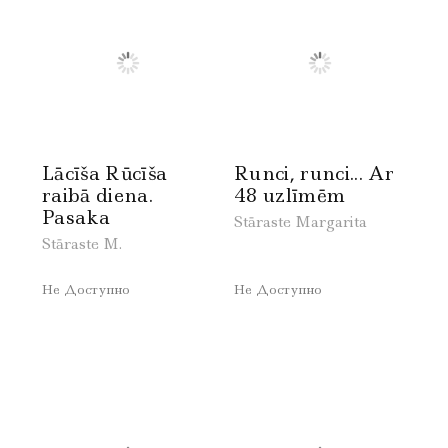
Lācīša Rūcīša
Runci, runci... Ar
raibā diena.
48 uzlīmēm
Pasaka
Stāraste Margarita
Stāraste M.
Не Доступно
Не Доступно