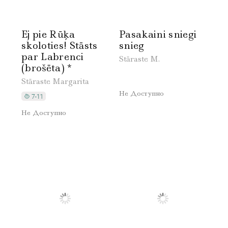
Ej pie Rūķa
Pasakaini sniegi
skoloties! Stāsts
snieg
par Labrenci
Stāraste M.
(brošēta) *
Stāraste Margarita
Не Доступно
Не Доступно