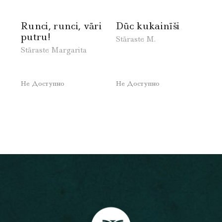
Runci, runci, vāri
Dūc kukainīši
putru!
Stāraste M.
Stāraste Margarita
Не Доступно
Не Доступно