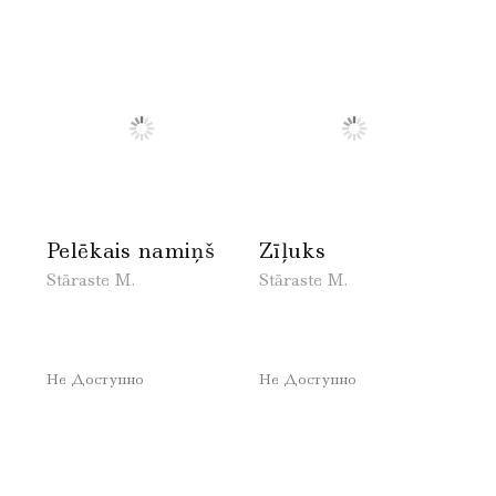
Pelēkais namiņš
Zīļuks
Stāraste M.
Stāraste M.
Не Доступно
Не Доступно