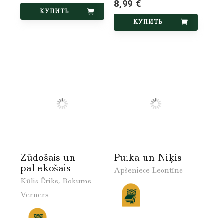
8,99 €
КУПИТЬ
КУПИТЬ
Zūdošais un
Puika un Niķis
paliekošais
Apšeniece Leontīne
Kūlis Ēriks, Bokums
Verners