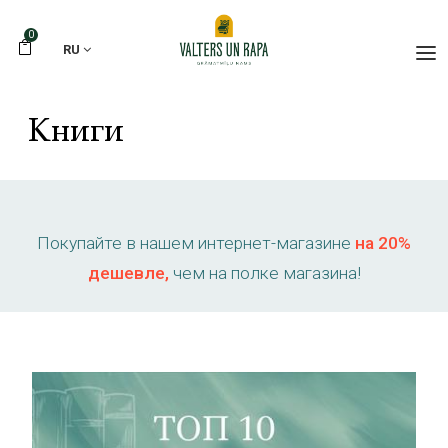
0
RU
Книги
Покупайте в нашем интернет-магазине
на 20%
дешевле,
чем на полке магазина!