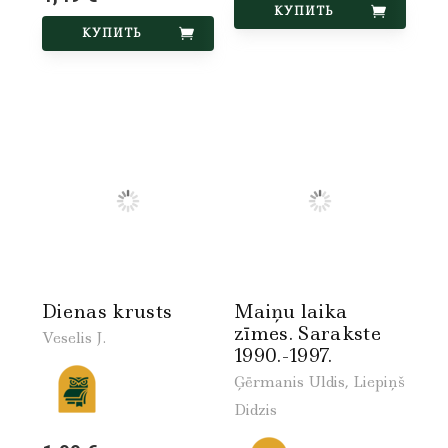
КУПИТЬ
КУПИТЬ
Dienas krusts
Maiņu laika
zīmes. Sarakste
Veselis J.
1990.-1997.
Ģērmanis Uldis, Liepiņš
Didzis