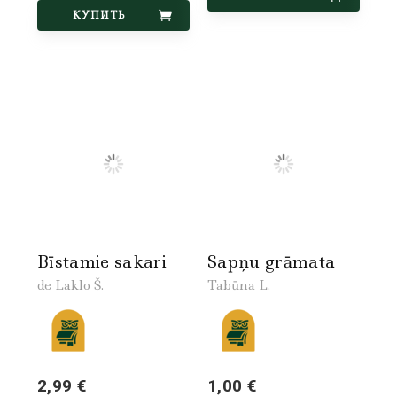
КУПИТЬ
Bīstamie sakari
Sapņu grāmata
de Laklo Š.
Tabūna L.
2,99 €
1,00 €