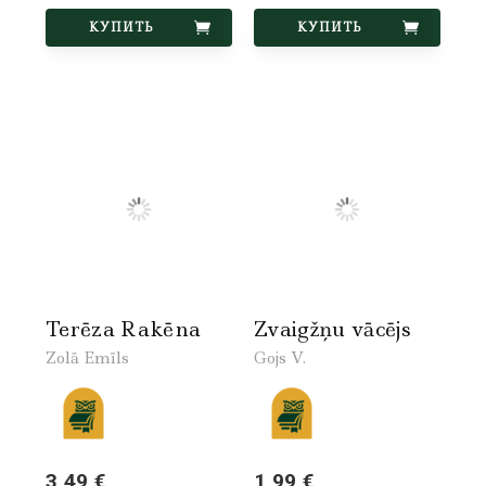
КУПИТЬ
КУПИТЬ
Terēza Rakēna
Zvaigžņu vācējs
Zolā Emīls
Gojs V.
3,49 €
1,99 €