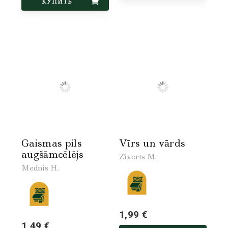
КУПИТЬ
Gaismas pils
Vīrs un vārds
augšāmcēlējs
Zīverts M.
Mednis H.
1,99 €
1,49 €