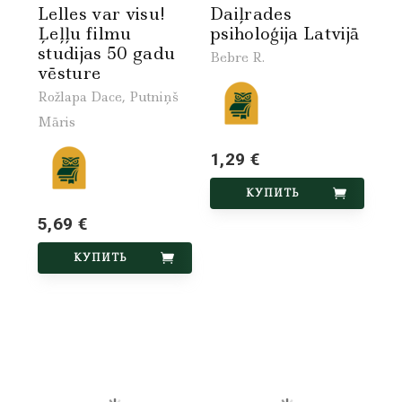
Lelles var visu!
Daiļrades
Ļeļļu filmu
psiholoģija Latvijā
studijas 50 gadu
Bebre R.
vēsture
Rožlapa Dace, Putniņš
Māris
1,29 €
КУПИТЬ
5,69 €
КУПИТЬ