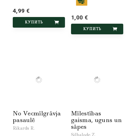
4,99 €
1,00 €
КУПИТЬ
КУПИТЬ
No Vecmīlgrāvja
Mīlestības
pasaulē
gaisma, uguns un
sāpes
Rikards R.
Silbalode Z.