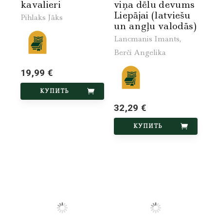
kavalieri
viņa dēlu devums
Liepājai (latviešu
Pihlaks Jāks
un angļu valodās)
Lancmanis Imants,
Berči Angelika
19,99 €
КУПИТЬ
32,29 €
КУПИТЬ