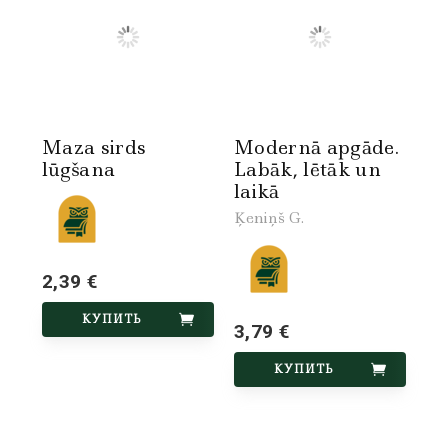
Maza sirds
Modernā apgāde.
lūgšana
Labāk, lētāk un
laikā
Ķeniņš G.
2,39 €
КУПИТЬ
3,79 €
КУПИТЬ