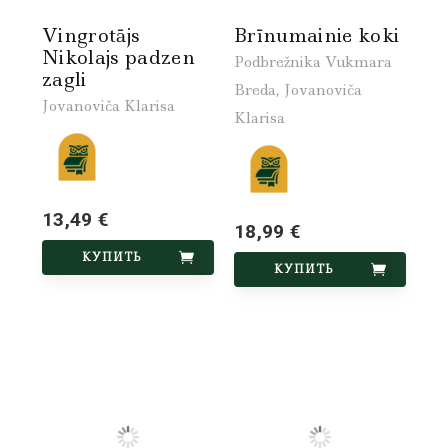
Vingrotājs
Brīnumainie koki
Nikolajs padzen
Podbrežnika Vukmara
zagli
Breda, Jovanoviča
Jovanoviča Klarisa
Klarisa
13,49 €
18,99 €
КУПИТЬ
КУПИТЬ