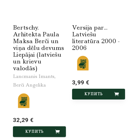
Bertschy.
Versija par...
Arhitekta Paula
Latviešu
Maksa Berči un
literatūra 2000 -
viņa dēlu devums
2006
Liepājai (latviešu
un krievu
valodās)
Lancmanis Imants,
3,99 €
Berči Angelika
КУПИТЬ
32,29 €
КУПИТЬ