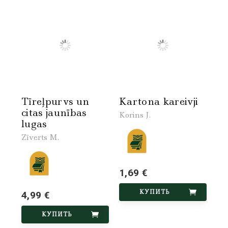
Tīreļpurvs un
Kartona kareivji
citas jaunības
Korins J.
lugas
Zīverts M.
1,69 €
КУПИТЬ
4,99 €
КУПИТЬ