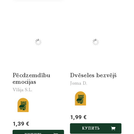
Pēcdzemdību
Dvēseles bezvējš
emocijas
Joma D.
Vīlija S.L.
1,99 €
1,39 €
КУПИТЬ