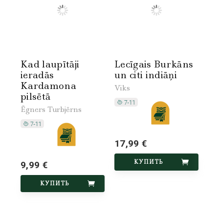
Kad laupītāji
Lecīgais Burkāns
ieradās
un citi indiāņi
Kardamona
Viks
pilsētā
Ēgners Turbjērns
17,99 €
КУПИТЬ
9,99 €
КУПИТЬ