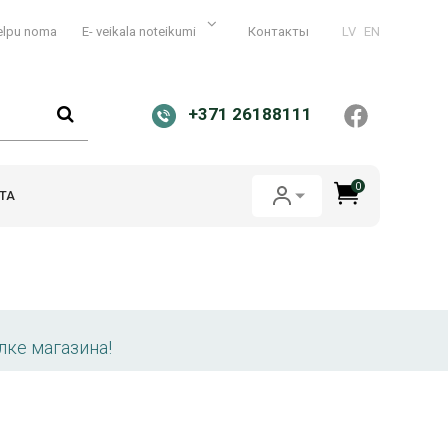
elpu noma
E- veikala noteikumi
Контакты
LV
EN
+371 26188111
0
ТА
лке магазина!