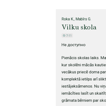
Roka K., Mabīrs G.
Vilku skola
Не доступно
Pienācis skolas laiks. M
kur skolēni mācās kauties
vecākus priecē doma par t
komplektā ietilps arī sli
iestājeksāmenos. Nu viņa
iemācīties lasīt un skaitīt
grāmata bērniem par sko