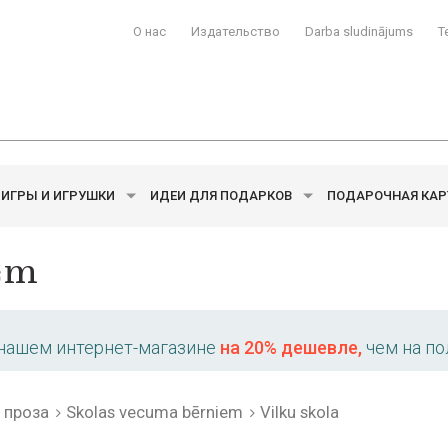
О нас
Издательство
Darba sludinājums
T
ИГРЫ И ИГРУШКИ
ИДЕИ ДЛЯ ПОДАРКОВ
ПОДАРОЧНАЯ КАР
em
 нашем интернет-магазине
на 20% дешевле,
чем на по
 проза
Skolas vecuma bērniem
Vilku skola