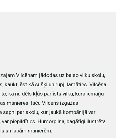
azajam Vilcēnam jādodas uz baiso vilku skolu,
, kaukt, ēst kā sušķi un rupji lamāties. Vilcēna
o, ka nu dēls kļūs par īstu vilku, kura iemaņu
ktas manieres, taču Vilcēns izgāžas
 sapņi par skolu, kur jaukā kompānijā var
, var piepildīties. Humorpilna, bagātīgi ilustrēta
lu un labām manierēm.