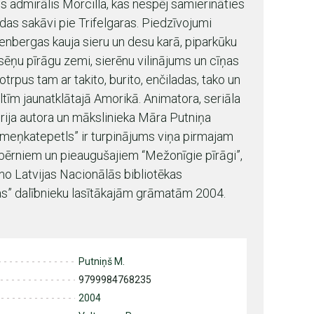
es admirālis Morcilla, kas nespēj samierināties
as sakāvi pie Trifelgaras. Piedzīvojumi
enbergas kauja sieru un desu karā, piparkūku
ēņu pīrāgu zemi, sierēnu vilinājums un cīņas
rpus tam ar takito, burito, enčiladas, tako un
īm jaunatklātajā Amorikā. Animatora, seriāla
rija autora un mākslinieka Māra Putniņa
lmeņkatepetls” ir turpinājums viņa pirmajam
ērniem un pieaugušajiem “Mežonīgie pīrāgi”,
 no Latvijas Nacionālās bibliotēkas
jas” dalībnieku lasītākajām grāmatām 2004.
Putniņš M.
9799984768235
2004