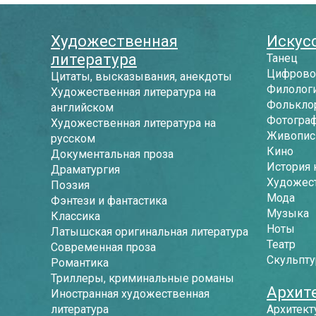
Художественная
Искусс
литература
Танец
Цифрово
Цитаты, высказывания, анекдоты
Филологи
Художественная литература на
Фолькло
английском
Фотогра
Художественная литература на
Живопись
русском
Кино
Документальная проза
История 
Драматургия
Художес
Поэзия
Мода
Фэнтези и фантастика
Музыка
Классика
Ноты
Латышская оригинальная литература
Театр
Современная проза
Скульпту
Романтика
Триллеры, криминальные романы
Архит
Иностранная художественная
литература
Архитект