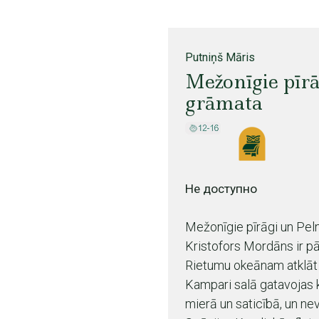
Putniņš Māris
Mežonīgie pīrā
grāmata
Не доступно
Mežonīgie pīrāgi un Pel
Kristofors Mordāns ir pā
Rietumu okeānam atklāt 
Kampari salā gatavojas 
mierā un saticībā, un ne