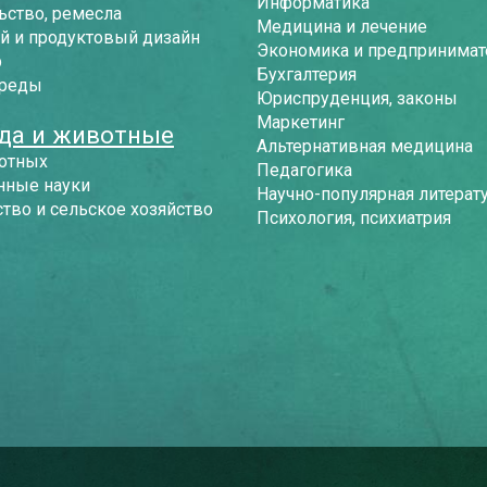
Информатика
ьство, ремесла
Медицина и лечение
й и продуктовый дизайн
Экономика и предпринимат
р
Бухгалтерия
среды
Юриспруденция, законы
Маркетинг
да и животные
Альтернативная медицина
отных
Педагогика
нные науки
Научно-популярная литерат
тво и сельское хозяйство
Психология, психиатрия