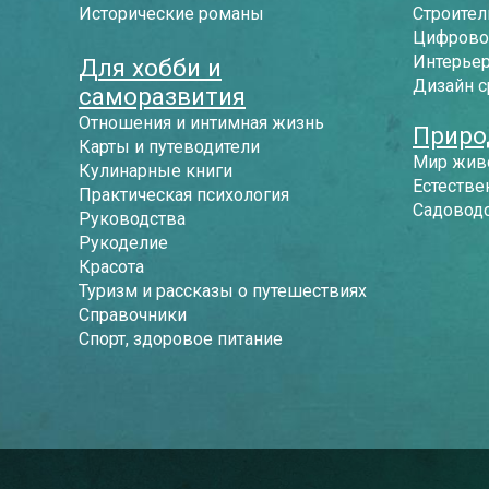
Исторические романы
Строител
Цифрово
Интерье
Для хобби и
Дизайн 
саморазвития
Отношения и интимная жизнь
Приро
Карты и путеводители
Мир жив
Кулинарные книги
Естестве
Практическая психология
Садоводс
Руководства
Рукоделие
Красота
Туризм и рассказы о путешествиях
Справочники
Спорт, здоровое питание