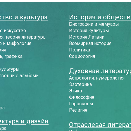
тво и культура
История и обществ
Биографии и мемуары
е искусство
История культуры
я, теория литературы
История Латвии
р и мифология
Всемирная история
фия
Политика
, графика
Социология
культуры
Духовная литерату
твенные альбомы
Астрология, нумерология
Эзотерика
Этика
Философия
Гороскопы
ра
Религия
ектура и дизайн
Отраслевая литера
ура