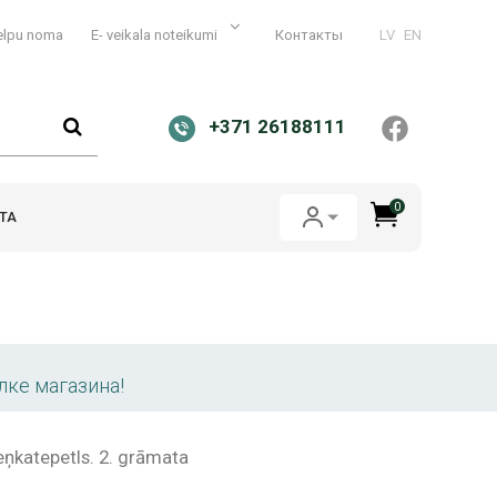
elpu noma
E- veikala noteikumi
Контакты
LV
EN
+371 26188111
0
ТА
лке магазина!
eņkatepetls. 2. grāmata