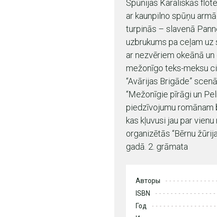
Spūnijas Karaliskās flot
ar kaunpilno spūņu armād
turpinās – slavenā Pann
uzbrukums pa ceļam uz s
ar nezvēriem okeānā un ot
mežonīgo teks-meksu cilt
“Avārijas Brigāde” scenā
“Mežonīgie pīrāgi un Pe
piedzīvojumu romānam b
kas kļuvusi jau par vienu
organizētās “Bērnu žūri
gadā. 2. grāmata
Авторы
ISBN
Год