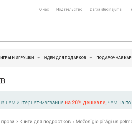
О нас
Издательство
Darba sludinājums
T
ИГРЫ И ИГРУШКИ
ИДЕИ ДЛЯ ПОДАРКОВ
ПОДАРОЧНАЯ КАР
в
 нашем интернет-магазине
на 20% дешевле,
чем на по
 проза
Книги для подростков
Mežonīgie pīrāgi un pelm