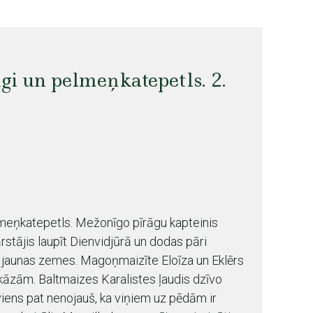
gi un pelmeņkatepetls. 2.
meņkatepetls. Mežonīgo pīrāgu kapteinis
rstājis laupīt Dienvidjūrā un dodas pāri
jaunas zemes. Magoņmaizīte Eloīza un Eklērs
kāzām. Baltmaizes Karalistes ļaudis dzīvo
viens pat nenojauš, ka viņiem uz pēdām ir