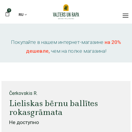
0
RU
Покупайте в нашем интернет-магазине
на 20%
дешевле,
чем на полке магазина!
Čerkovskis R.
Lieliskas bērnu ballītes
rokasgrāmata
Не доступно