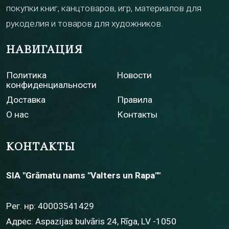
покупки книг, канцтоваров, игр, материалов для
рукоделия и товаров для художников.
НАВИГАЦИЯ
Политика
Новости
конфиденциальности
Доставка
Правила
О нас
Контакты
КОНТАКТЫ
SIA "Grāmatu nams "Valters un Rapa""
Рег. нр: 40003541429
Адрес: Aspazijas bulvāris 24, Rīga, LV -1050