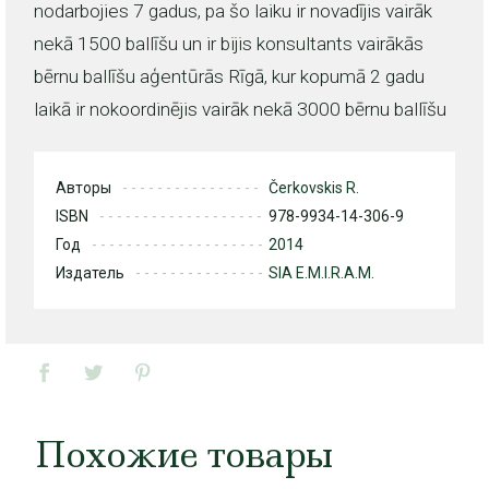
nodarbojies 7 gadus, pa šo laiku ir novadījis vairāk
nekā 1500 ballīšu un ir bijis konsultants vairākās
bērnu ballīšu aģentūrās Rīgā, kur kopumā 2 gadu
laikā ir nokoordinējis vairāk nekā 3000 bērnu ballīšu
Авторы
Čerkovskis R.
ISBN
978-9934-14-306-9
Год
2014
Издатель
SIA E.M.I.R.A.M.
Похожие товары