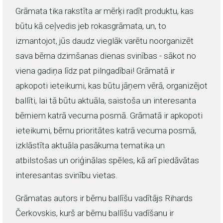
Grāmata tika rakstīta ar mērķi radīt produktu, kas
būtu kā ceļvedis jeb rokasgrāmata, un, to
izmantojot, jūs daudz vieglāk varētu noorganizēt
sava bērna dzimšanas dienas svinības - sākot no
viena gadiņa līdz pat pilngadībai! Grāmatā ir
apkopoti ieteikumi, kas būtu jāņem vērā, organizējot
ballīti, lai tā būtu aktuāla, saistoša un interesanta
bērniem katrā vecuma posmā. Grāmatā ir apkopoti
ieteikumi, bērnu prioritātes katrā vecuma posmā,
izklāstīta aktuāla pasākuma tematika un
atbilstošas un oriģinālas spēles, kā arī piedāvātas
interesantas svinību vietas.
Grāmatas autors ir bērnu ballīšu vadītājs Rihards
Čerkovskis, kurš ar bērnu ballīšu vadīšanu ir