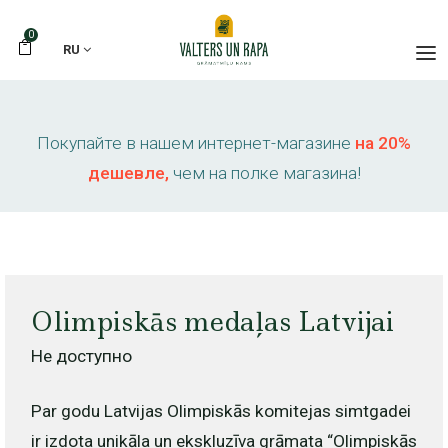
0
RU
Покупайте в нашем интернет-магазине
на 20%
дешевле,
чем на полке магазина!
Olimpiskās medaļas Latvijai
Не доступно
Par godu Latvijas Olimpiskās komitejas simtgadei
ir izdota unikāla un ekskluzīva grāmata “Olimpiskās