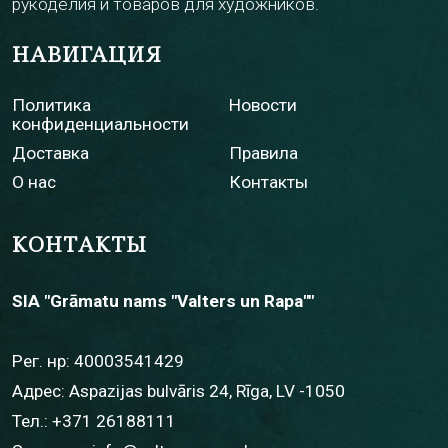
рукоделия и товаров для художников.
НАВИГАЦИЯ
Политика
Новости
конфиденциальности
Доставка
Правила
О нас
Контакты
КОНТАКТЫ
SIA "Grāmatu nams "Valters un Rapa""
Рег. нр: 40003541429
Адрес: Aspazijas bulvāris 24, Rīga, LV -1050
Тел.:
+371 26188111