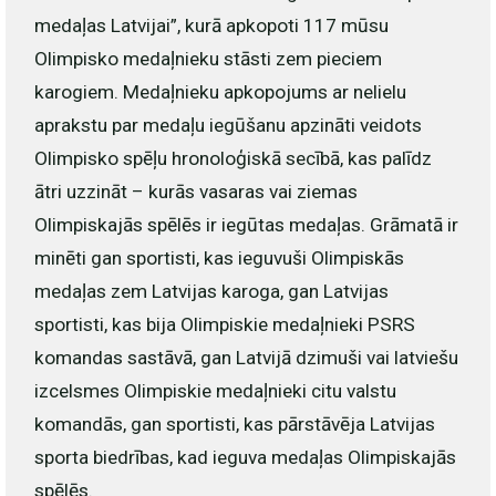
medaļas Latvijai”, kurā apkopoti 117 mūsu
Olimpisko medaļnieku stāsti zem pieciem
karogiem. Medaļnieku apkopojums ar nelielu
aprakstu par medaļu iegūšanu apzināti veidots
Olimpisko spēļu hronoloģiskā secībā, kas palīdz
ātri uzzināt – kurās vasaras vai ziemas
Olimpiskajās spēlēs ir iegūtas medaļas. Grāmatā ir
minēti gan sportisti, kas ieguvuši Olimpiskās
medaļas zem Latvijas karoga, gan Latvijas
sportisti, kas bija Olimpiskie medaļnieki PSRS
komandas sastāvā, gan Latvijā dzimuši vai latviešu
izcelsmes Olimpiskie medaļnieki citu valstu
komandās, gan sportisti, kas pārstāvēja Latvijas
sporta biedrības, kad ieguva medaļas Olimpiskajās
spēlēs.