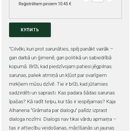
Reģistrētiem pirciem 10.45 €
КУПИТЬ
"Cilvēki, kuri prot sarunāties, spēj panākt vairāk –
gan darbā un ģimenē, gan politikā un sabiedrībā
kopumā. Brīži, kad piedzīvojam patiesi jēgpilnas
sarunas, paliek atmiņā un kļūst par svarīgiem
mirkļiem mūsu dzīvē. Tie ir brīži, kad jūtamies
sadzirdēti un saprasti. Kas padara šādas sarunas
īpašas? Kā radīt telpu, kur tās ir iespējamas? Kaja
Alhanena “Grāmata par dialogu” palīdz izprast
dialoga nozīmi. Dialogs nav tikai vārdu apmaiņa –
tas ir attiecību veidošanas, mācīšanās un jaunas