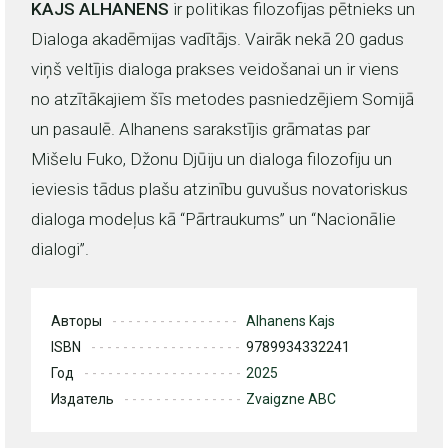
KAJS ALHANENS
ir politikas filozofijas pētnieks un
Dialoga akadēmijas vadītājs. Vairāk nekā 20 gadus
viņš veltījis dialoga prakses veidošanai un ir viens
no atzītākajiem šīs metodes pasniedzējiem Somijā
un pasaulē. Alhanens sarakstījis grāmatas par
Mišelu Fuko, Džonu Djūiju un dialoga filozofiju un
ieviesis tādus plašu atzinību guvušus novatoriskus
dialoga modeļus kā “Pārtraukums” un “Nacionālie
dialogi”.
Авторы
Alhanens Kajs
ISBN
9789934332241
Год
2025
Издатель
Zvaigzne ABC