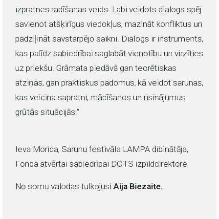
izpratnes radīšanas veids. Labi veidots dialogs spēj
savienot atšķirīgus viedokļus, mazināt konfliktus un
padziļināt savstarpējo saikni. Dialogs ir instruments,
kas palīdz sabiedrībai saglabāt vienotību un virzīties
uz priekšu. Grāmata piedāvā gan teorētiskas
atziņas, gan praktiskus padomus, kā veidot sarunas,
kas veicina sapratni, mācīšanos un risinājumus
grūtās situācijās."
Ieva Morica, Sarunu festivāla LAMPA dibinātāja,
Fonda atvērtai sabiedrībai DOTS izpilddirektore
No somu valodas tulkojusi
Aija Biezaite.