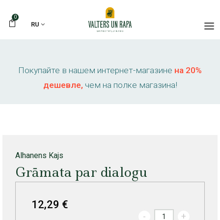
0
RU
Покупайте в нашем интернет-магазине
на 20%
дешевле,
чем на полке магазина!
Alhanens Kajs
Grāmata par dialogu
12,29 €
-
+