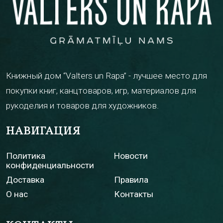
Книжный дом “Valters un Rapa” - лучшее место для
покупки книг, канцтоваров, игр, материалов для
рукоделия и товаров для художников.
НАВИГАЦИЯ
Политика
Новости
конфиденциальности
Доставка
Правила
О нас
Контакты