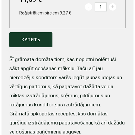
-
+
Reģistrētiem pirciem 9.27 €
КУПИТЬ
Šī grāmata domāta tiem, kas nopietni nolēmuši
sākt apgūt cepšanas mākslu. Taču arī jau
pieredzējis konditors varēs iegūt jaunas idejas un
vērtīgus padomus, kā pagatavot dažāda veida
mīklas izstrādājumus, krēmus, pildījumus un
rotājumus konditorejas izstrādājumiem.
Grāmatā apkopotas receptes, kas domātas
garšīgu izstrādājumu pagatavošanai, kā arī dažādu
veidošanas paņēmienu apguvei.