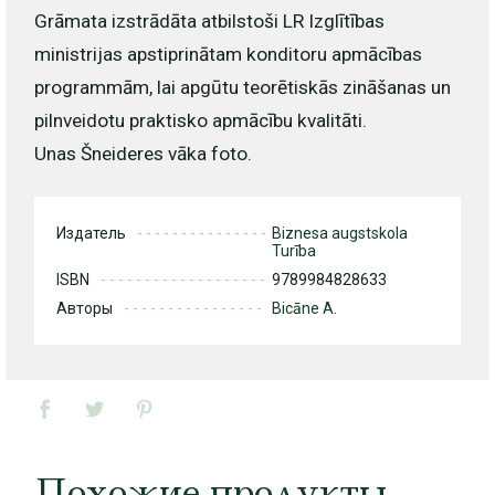
Grāmata izstrādāta atbilstoši LR Izglītības
ministrijas apstiprinātam konditoru apmācības
programmām, lai apgūtu teorētiskās zināšanas un
pilnveidotu praktisko apmācību kvalitāti.
Unas Šneideres vāka foto.
Издатель
Biznesa augstskola
Turība
ISBN
9789984828633
Авторы
Bicāne A.
Похожие продукты