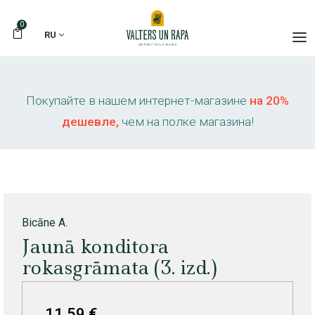
0
RU
Покупайте в нашем интернет-магазине
на 20%
дешевле,
чем на полке магазина!
Bicāne A.
Jaunā konditora
rokasgrāmata (3. izd.)
11,59 €