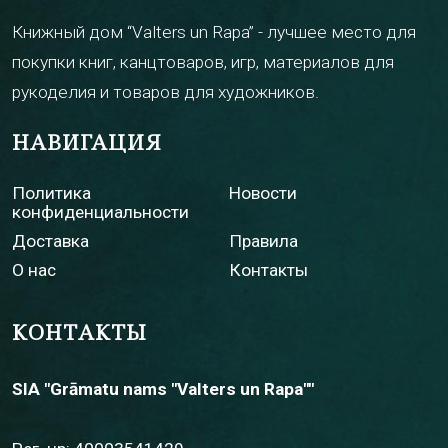
Книжный дом “Valters un Rapa” - лучшее место для
покупки книг, канцтоваров, игр, материалов для
рукоделия и товаров для художников.
НАВИГАЦИЯ
Политика
Новости
конфиденциальности
Доставка
Правила
О нас
Контакты
КОНТАКТЫ
SIA "Grāmatu nams "Valters un Rapa""