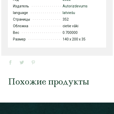
Издатель
Autorizdevums
language
latviešu
Страницы
352
Обложка
cietie vāki
Вес
0.700000
Размер
140 x 200 x 35
Похожие продукты