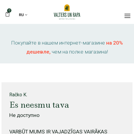
0
RU
Покупайте в нашем интернет-магазине
на 20%
дешевле,
чем на полке магазина!
Račko K.
Es neesmu tava
Не доступно
VARBŪT MUMS IR VAJADZĪGAS VAIRĀKAS