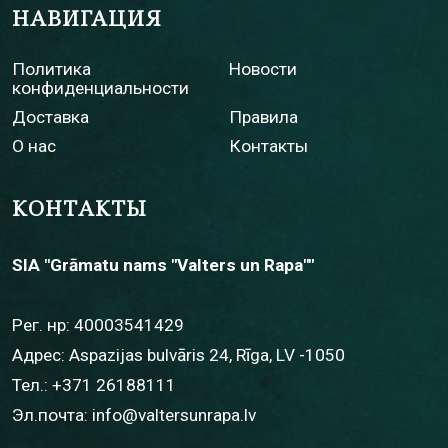
НАВИГАЦИЯ
Политика
Новости
конфиденциальности
Доставка
Правила
О нас
Контакты
КОНТАКТЫ
SIA "Grāmatu nams "Valters un Rapa""
Рег. нр: 40003541429
Адрес: Aspazijas bulvāris 24, Rīga, LV -1050
Тел.:
+371 26188111
Эл.почта:
info@valtersunrapa.lv