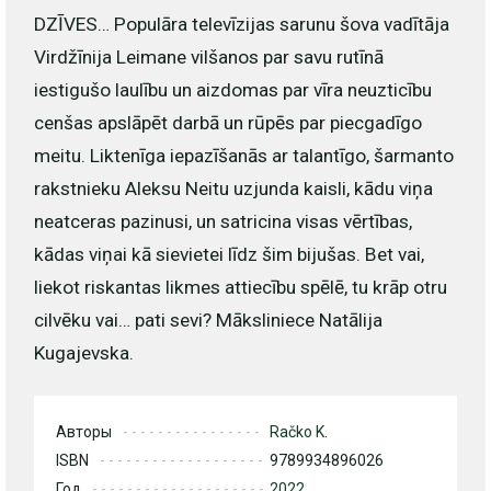
DZĪVES… Populāra televīzijas sarunu šova vadītāja
Virdžīnija Leimane vilšanos par savu rutīnā
iestigušo laulību un aizdomas par vīra neuzticību
cenšas apslāpēt darbā un rūpēs par piecgadīgo
meitu. Liktenīga iepazīšanās ar talantīgo, šarmanto
rakstnieku Aleksu Neitu uzjunda kaisli, kādu viņa
neatceras pazinusi, un satricina visas vērtības,
kādas viņai kā sievietei līdz šim bijušas. Bet vai,
liekot riskantas likmes attiecību spēlē, tu krāp otru
cilvēku vai… pati sevi? Māksliniece Natālija
Kugajevska.
Авторы
Račko K.
ISBN
9789934896026
Год
2022