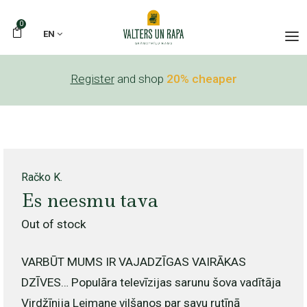
0
EN
Register
and shop
20% cheaper
Račko K.
Es neesmu tava
Out of stock
VARBŪT MUMS IR VAJADZĪGAS VAIRĀKAS
DZĪVES… Populāra televīzijas sarunu šova vadītāja
Virdžīnija Leimane vilšanos par savu rutīnā