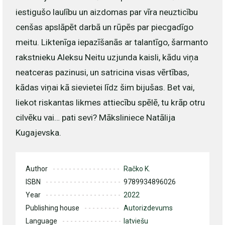
iestigušo laulību un aizdomas par vīra neuzticību
cenšas apslāpēt darbā un rūpēs par piecgadīgo
meitu. Liktenīga iepazīšanās ar talantīgo, šarmanto
rakstnieku Aleksu Neitu uzjunda kaisli, kādu viņa
neatceras pazinusi, un satricina visas vērtības,
kādas viņai kā sievietei līdz šim bijušas. Bet vai,
liekot riskantas likmes attiecību spēlē, tu krāp otru
cilvēku vai… pati sevi? Māksliniece Natālija
Kugajevska.
Author
Račko K.
ISBN
9789934896026
Year
2022
Publishing house
Autorizdevums
Language
latviešu