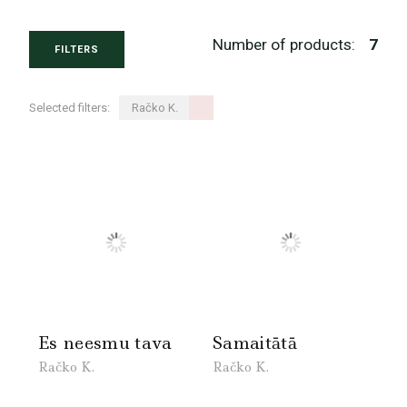
Number of products:
7
FILTERS
Selected filters:
Račko K.
Es neesmu tava
Samaitātā
Račko K.
Račko K.