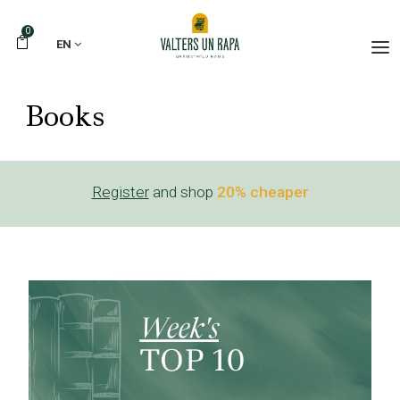
0
EN
Books
Register
and shop
20% cheaper