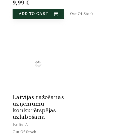
9,99 €
Out Of Stock
ADD TO CART
Latvijas ražošanas
uzņēmumu
konkurētspējas
uzlabošana
Bulis A.
Out Of Stock