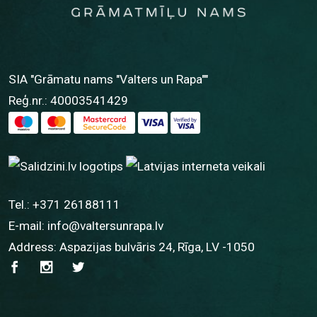
SIA "Grāmatu nams "Valters un Rapa""
Reģ.nr.: 40003541429
Tel.:
+371 26188111
E-mail:
info@valtersunrapa.lv
Address: Aspazijas bulvāris 24, Rīga, LV -1050