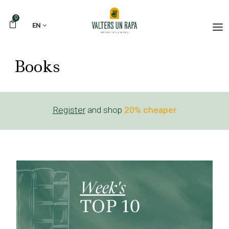
0
EN
Books
Register
and shop
20% cheaper