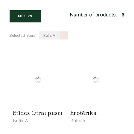
Number of products:
3
FILTERS
Selected filters:
Bulis A.
Etīdes Otrai pusei
Erotērika
Bulis A.
Bulis A.