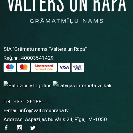
SIA "Grāmatu nams "Valters un Rapa""
Reģ.nr.: 40003541429
Tel.:
+371 26188111
E-mail:
info@valtersunrapa.lv
Address: Aspazijas bulvāris 24, Rīga, LV -1050