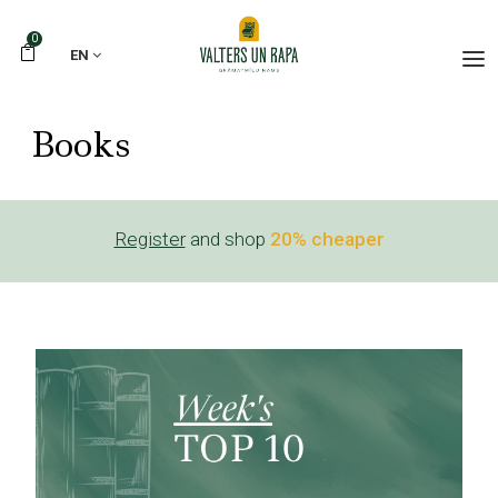
0
EN
Books
Register
and shop
20% cheaper