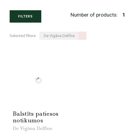
Number of products:
1
FILTERS
Selected filters:
De Vigāna Delfīne
Balstīts patiesos
notikumos
De Vigāna Delfīne