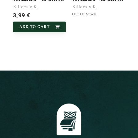
Killers V.K.
Killers V.K.
Out Of Stock
3,99 €
ADD TO CART