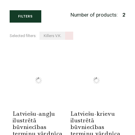
Number of products:
2
FILTERS
Selected filters:
Killers V.K.
Latviešu-angļu
Latviešu-krievu
ilustrētā
ilustrētā
būvniecības
būvniecības
terminu vārdnīca
terminu vārdnīca