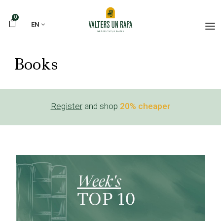
0
EN
Books
Register
and shop
20% cheaper