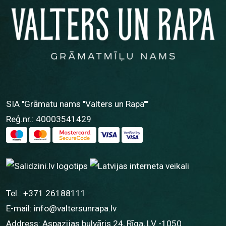
SIA "Grāmatu nams "Valters un Rapa""
Reģ.nr.: 40003541429
Tel.:
+371 26188111
E-mail:
info@valtersunrapa.lv
Address: Aspazijas bulvāris 24, Rīga, LV -1050