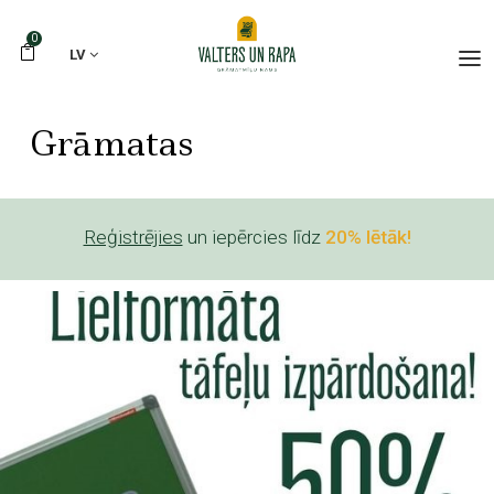
0
LV
Grāmatas
Reģistrējies
un iepērcies līdz
20% lētāk!