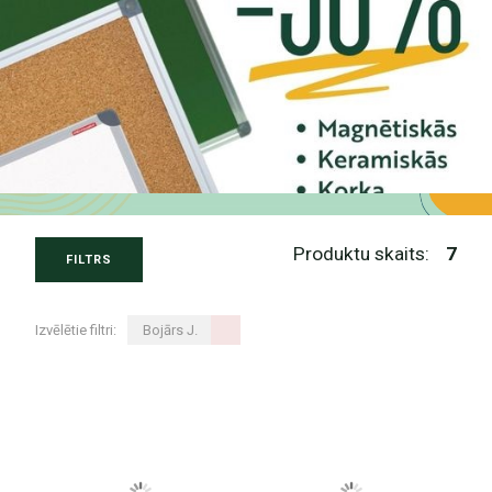
Produktu skaits:
7
FILTRS
Izvēlētie filtri:
Bojārs J.