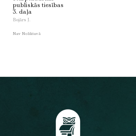
publiskās tiesības
3. daļa
Bojārs J.
Nav Noliktavā