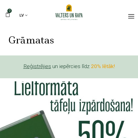
0
LV
Grāmatas
Reģistrējies
un iepērcies līdz
20% lētāk!