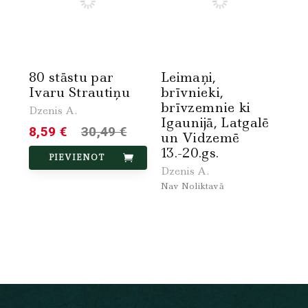
80 stāstu par
Leimaņi,
Ivaru Strautiņu
brīvnieki,
brīvzemnie ki
Dzenis A.
Igaunijā, Latgalē
8,59 €
30,49 €
un Vidzemē
13.-20.gs.
PIEVIENOT
Dzenis A.
Nav Noliktavā