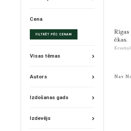
Cena
Rīgas 
FILTRĒT PĒC CENAM
ēkas.
Krastiņš
Visas tēmas
Autors
Nav No
Izdošanas gads
Izdevējs