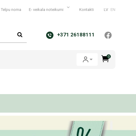
Telpu noma
E- veikala noteikumi
Kontakti
LV
EN
+371 26188111
0