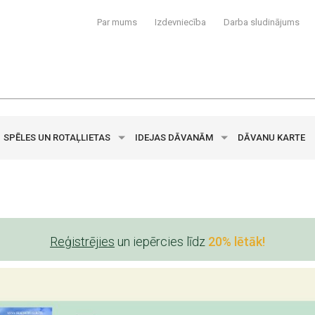
Par mums
Izdevniecība
Darba sludinājums
SPĒLES UN ROTAĻLIETAS
IDEJAS DĀVANĀM
DĀVANU KARTE
Reģistrējies
un iepērcies līdz
20% lētāk!