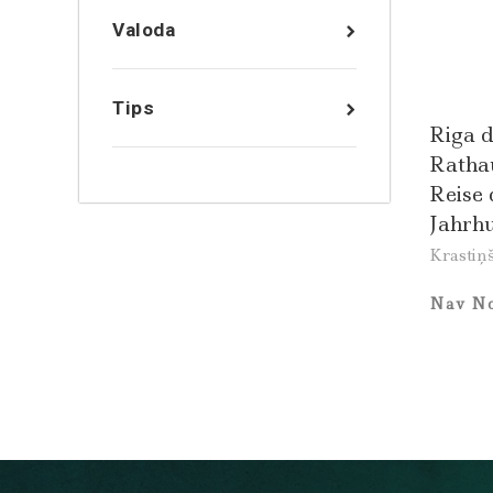
Valoda
Tips
Riga 
Rathau
Reise 
Jahrh
Krastiņš
Nav No