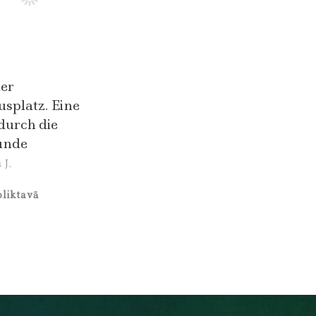
der
splatz. Eine
durch die
unde
 J.
liktavā