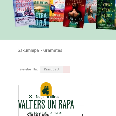
Sākumlapa
Grāmatas
Izvēlētie filtri:
Krastiņš J.
Noņemt filtrus
Kārtot pēc: