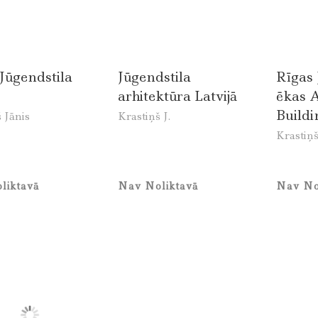
Jūgendstila
Jūgendstila
Rīgas 
arhitektūra Latvijā
ēkas 
Buildi
 Jānis
Krastiņš J.
Krastiņš
liktavā
Nav Noliktavā
Nav No