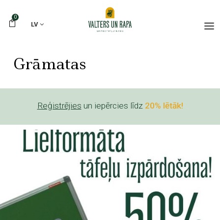
0
LV
Grāmatas
Reģistrējies
un iepērcies līdz
20% lētāk!