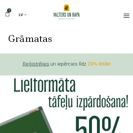
0
LV
Grāmatas
Reģistrējies
un iepērcies līdz
20% lētāk!