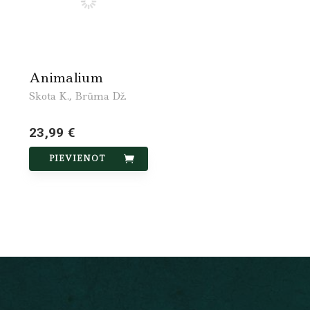
Animalium
Skota K., Brūma Dž.
23,99 €
PIEVIENOT