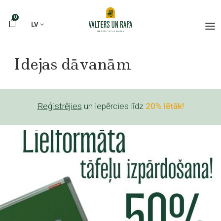
0
LV
Idejas dāvanām
Reģistrējies
un iepērcies līdz
20% lētāk!