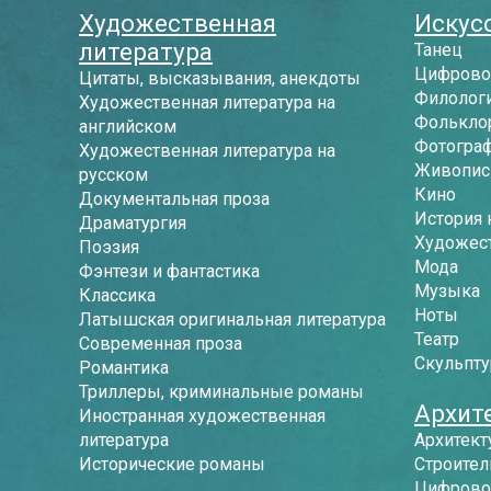
Художественная
Искусс
литература
Танец
Цифрово
Цитаты, высказывания, анекдоты
Филологи
Художественная литература на
Фолькло
английском
Фотогра
Художественная литература на
Живопись
русском
Кино
Документальная проза
История 
Драматургия
Художес
Поэзия
Мода
Фэнтези и фантастика
Музыка
Классика
Ноты
Латышская оригинальная литература
Театр
Современная проза
Скульпту
Романтика
Триллеры, криминальные романы
Архит
Иностранная художественная
литература
Архитект
Исторические романы
Строител
Цифрово