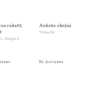
os rakstīt,
Aukstie okeāni
t
Tērks Dž.
., Strupā E.
тупно
Не Доступно