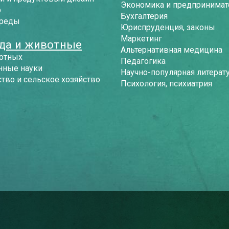
Экономика и предпринимат
р
Бухгалтерия
среды
Юриспруденция, законы
Маркетинг
да и животные
Альтернативная медицина
отных
Педагогика
нные науки
Научно-популярная литерат
тво и сельское хозяйство
Психология, психиатрия