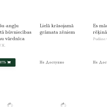
ešu-angļu
Lielā krāsojamā
Es māc
ētā būvniecības
grāmata zēniem
rēķinā
nu vārdnīca
Pudāne O
V.K.
Не Доступно
Не Дос
ИТЬ