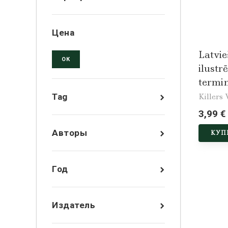
Цена
Latvi
ОК
ilustr
termi
Killers 
Tag
3,99 €
Авторы
КУП
Год
Издатель