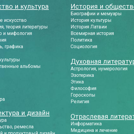
тво и культура
История и обществ
Биографии и мемуары
е искусство
История культуры
я, теория литературы
История Латвии
р и мифология
Всемирная история
фия
Политика
, графика
Социология
культуры
Духовная литерату
твенные альбомы
Астрология, нумерология
Эзотерика
Этика
Философия
Гороскопы
ра
Религия
ектура и дизайн
Отраслевая литера
ура
Информатика
ьство, ремесла
Медицина и лечение
й и продуктовый дизайн