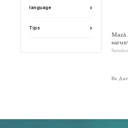
language
Tips
Mazā 
sarun
Šteinbe
Не Дос