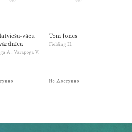
latviešu-vācu
Tom Jones
vārdnīca
Fielding H.
rga A., Varapoga V.
тупно
Не Доступно