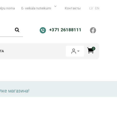
elpu noma
E- veikala noteikumi
Контакты
LV
EN
+371 26188111
0
ТА
лке магазина!