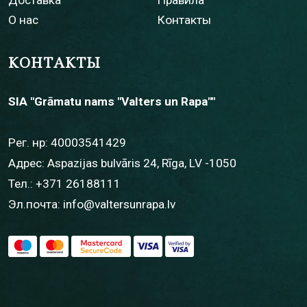
Доставка
Правила
О нас
Контакты
КОНТАКТЫ
SIA "Grāmatu nams "Valters un Rapa""
Рег. нр: 40003541429
Адрес: Aspazijas bulvāris 24, Rīga, LV -1050
Тел.:
+371 26188111
Эл.почта:
info@valtersunrapa.lv