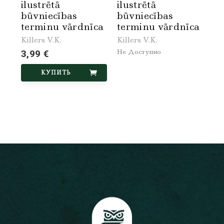
ilustrētā
ilustrētā
būvniecības
būvniecības
terminu vārdnīca
terminu vārdnīca
Killers V.K.
Killers V.K.
Не Доступно
3,99 €
КУПИТЬ