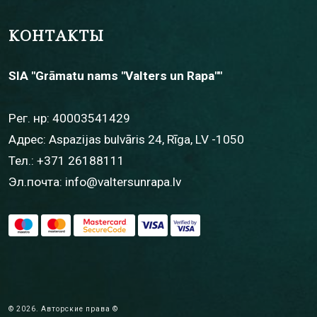
КОНТАКТЫ
SIA "Grāmatu nams "Valters un Rapa""
Рег. нр: 40003541429
Адрес: Aspazijas bulvāris 24, Rīga, LV -1050
Тел.:
+371 26188111
Эл.почта:
info@valtersunrapa.lv
© 2026. Авторские права ©