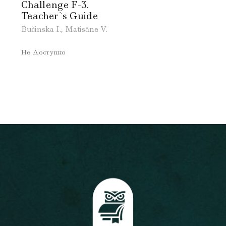
Challenge F-3.
Teacher`s Guide
Bučinska I., Matisāne V.
Не Доступно