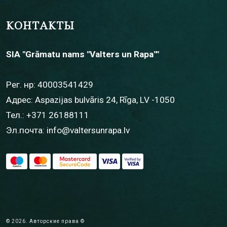
КОНТАКТЫ
SIA "Grāmatu nams "Valters un Rapa""
Рег. нр: 40003541429
Адрес: Aspazijas bulvāris 24, Rīga, LV -1050
Тел.:
+371 26188111
Эл.почта:
info@valtersunrapa.lv
© 2026. Авторские права ©