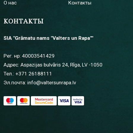
О нас
Контакты
КОНТАКТЫ
SIA "Grāmatu nams "Valters un Rapa""
Рег. нр: 40003541429
Адрес: Aspazijas bulvāris 24, Rīga, LV -1050
Тел.:
+371 26188111
Эл.почта:
info@valtersunrapa.lv