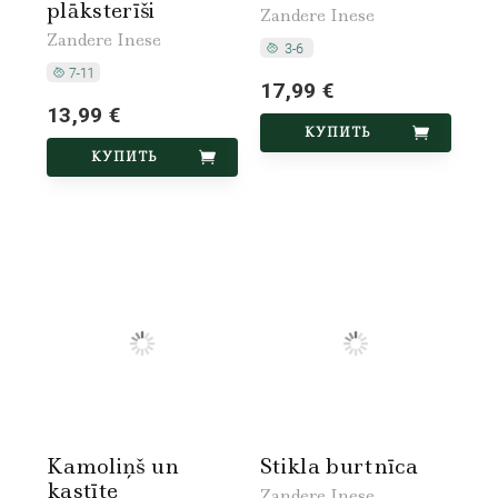
plāksterīši
Zandere Inese
Zandere Inese
17,99 €
13,99 €
КУПИТЬ
КУПИТЬ
Kamoliņš un
Stikla burtnīca
kastīte
Zandere Inese