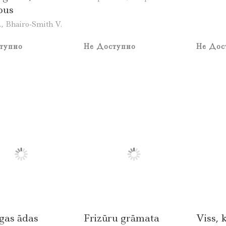
ous
S., Bhairo-Smith V.
тупно
Не Доступно
Не Дос
gas ādas
Frizūru grāmata
Viss, 