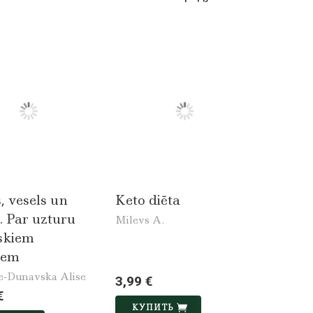
, vesels un
Keto diēta
. Par uzturu
Milevs A.
skiem
iem
e-Dunavska Alise
3,99 €
€
КУПИТЬ