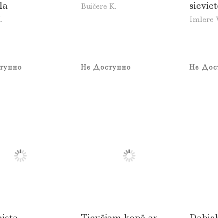
la
sievie
Buičere K.
.
Imlere V
тупно
Не Доступно
Не Дос
ista.
Tievējam kopā ar
Dabis