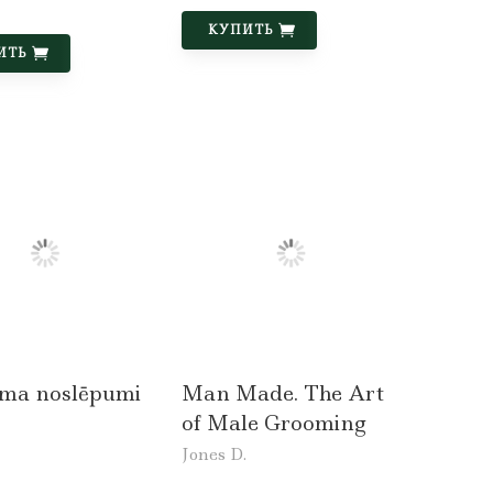
КУПИТЬ
ИТЬ
uma noslēpumi
Man Made. The Art
of Male Grooming
Jones D.