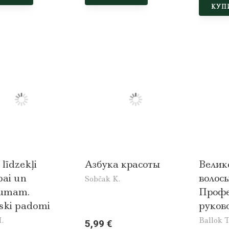
КУП
līdzekļi
Азбука красоты
Велик
bai un
волосы
Sobčak K.
tumam.
Профе
iski padomi
руков
I.
Ballok T
5,99 €