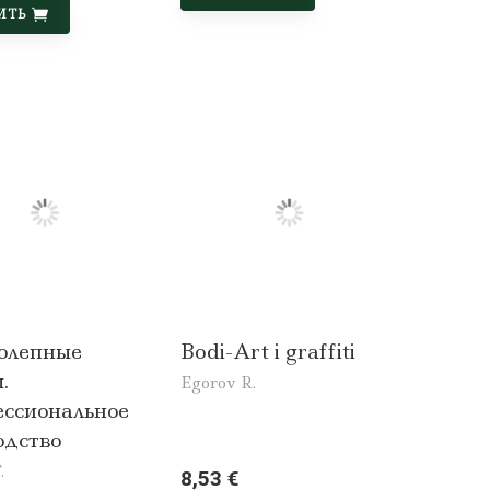
ИТЬ
олепные
Bodi-Art i graffiti
.
Egorov R.
ссиональное
одство
.
8,53 €