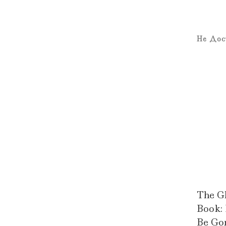
Не Дос
The Gl
Book: 
Be Go