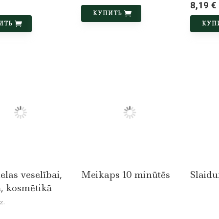
8,19 €
КУПИТЬ
ИТЬ
КУП
elas veselībai,
Meikaps 10 minūtēs
Slaid
, kosmētikā
z.