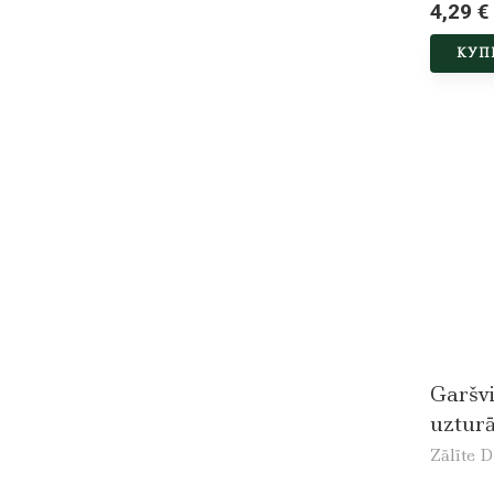
4,29 €
КУП
Garšvi
uzturā
Zālīte D