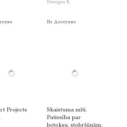
Donegan K.
тупно
Не Доступно
rt Projects
Skaistuma mīti.
Patiesība par
.
botoksu, stobršūnām,