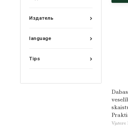
Издатель
language
Tips
Dabas 
veselī
skais
Prakt
Vjatere 