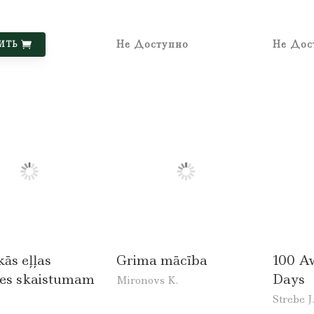
Не Доступно
Не Дос
ИТЬ
kās eļļas
Grima mācība
100 A
tes skaistumam
Days
Mironovs K.
Strebe J