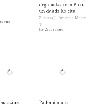
organisko kosmētiku
un daudz ko citu
Zubcova J., Orasmae-Meder
тупно
T.
Не Доступно
kas jāzina
Padomi matu