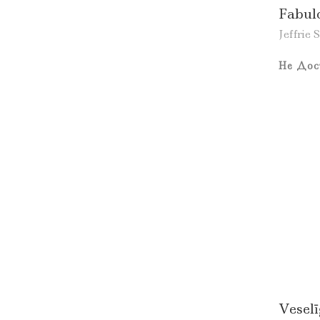
Fabul
Jeffrie 
Не Дос
Veselī