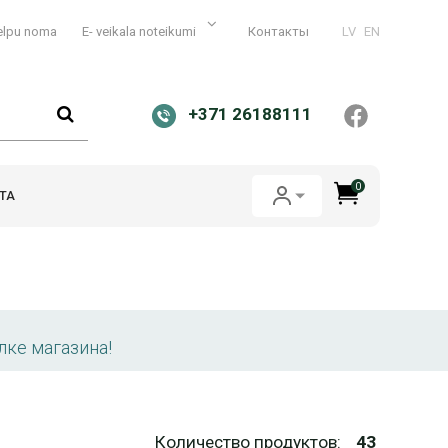
elpu noma
E- veikala noteikumi
Контакты
LV
EN
+371 26188111
0
ТА
лке магазина!
Количество продуктов:
43