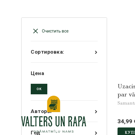
Очистить все
Сортировка:
Цена
Uzaci
ОК
par v
Samanta
Авторы
34,99 
Год
КУП