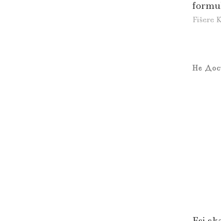
formu
Fišere K
Не Дос
Esi ska