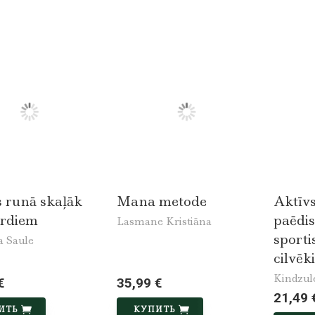
s runā skaļāk
Mana metode
Aktīvs
ārdiem
paēdis
Lasmane Kristiāna
sporti
 Saule
cilvēk
Kindzul
€
35,99 €
21,49 
ИТЬ
КУПИТЬ