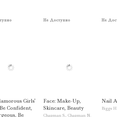
тупно
Не Доступно
Не Дос
amorous Girls'
Face: Make-Up,
Nail A
Be Confident,
Skincare, Beauty
Biggs H
rgeous, Be
Chapman S., Chapman N.