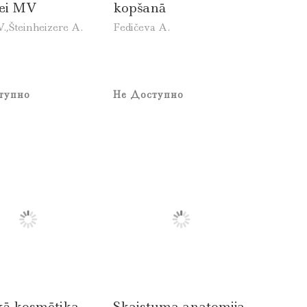
tei MV
kopšanā
.,Šteinheizere A.
Fedičeva A.
тупно
Не Доступно
kā kosmētika
Skaistuma anatomija