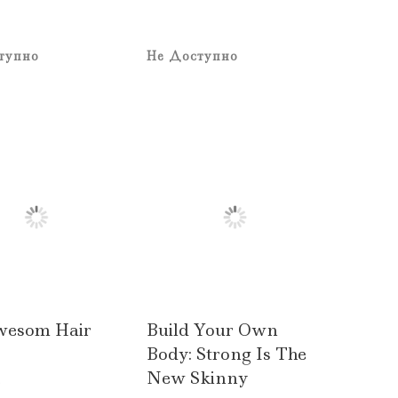
тупно
Не Доступно
wesom Hair
Build Your Own
Body: Strong Is The
New Skinny
.