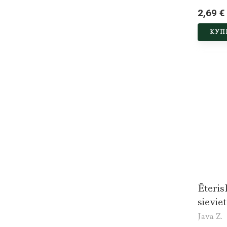
2,69 €
КУП
Ēteris
sievie
Java Z.