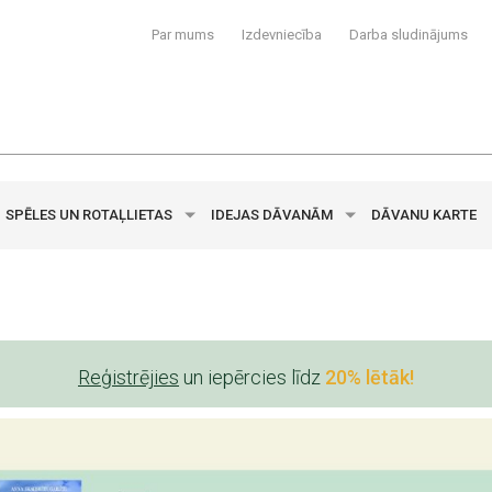
Par mums
Izdevniecība
Darba sludinājums
SPĒLES UN ROTAĻLIETAS
IDEJAS DĀVANĀM
DĀVANU KARTE
Reģistrējies
un iepērcies līdz
20% lētāk!