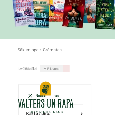
Sākumlapa
Grāmatas
Izvēlētie filtri:
M.P. Nunna
Noņemt filtrus
Kārtot pēc: