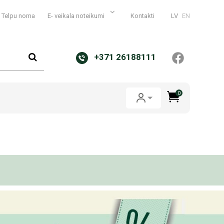
Telpu noma
E- veikala noteikumi
Kontakti
LV
EN
+371 26188111
0