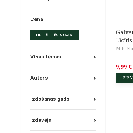
Cena
Galve
FILTRĒT PĒC CENAM
Līcītis
M.P. N
Visas tēmas
9,99 €
Autors
PIE
Izdošanas gads
Izdevējs