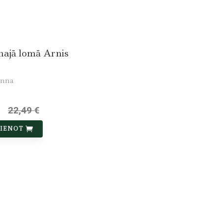
najā lomā Arnis
unna
22,49 €
VIENOT