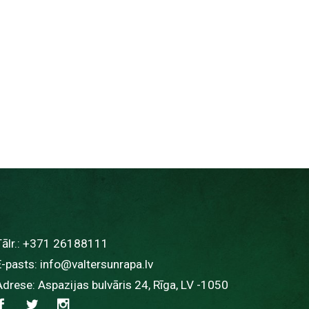
ālr.:
+371 26188111
E-pasts:
info@valtersunrapa.lv
Adrese: Aspazijas bulvāris 24, Rīga, LV -1050