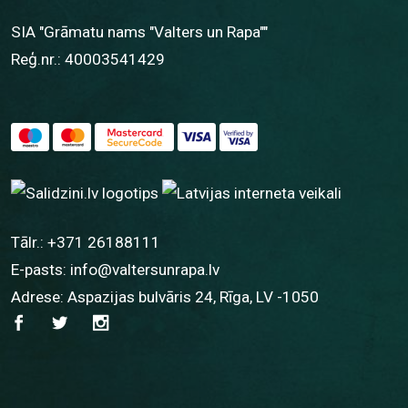
SIA "Grāmatu nams "Valters un Rapa""
Reģ.nr.: 40003541429
Tālr.:
+371 26188111
E-pasts:
info@valtersunrapa.lv
Adrese: Aspazijas bulvāris 24, Rīga, LV -1050