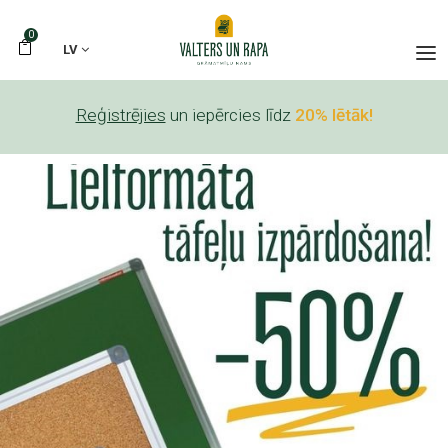
0
LV
Reģistrējies
un iepērcies līdz
20% lētāk!