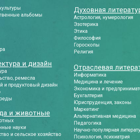
культуры
Духовная литерату
твенные альбомы
Астрология, нумерология
Эзотерика
Этика
Философия
Гороскопы
ра
Религия
ектура и дизайн
Отраслевая литера
ура
Информатика
ьство, ремесла
Медицина и лечение
й и продуктовый дизайн
Экономика и предпринимат
р
Бухгалтерия
среды
Юриспруденция, законы
Маркетинг
да и животные
Альтернативная медицина
отных
Педагогика
нные науки
Научно-популярная литерат
тво и сельское хозяйство
Психология, психиатрия