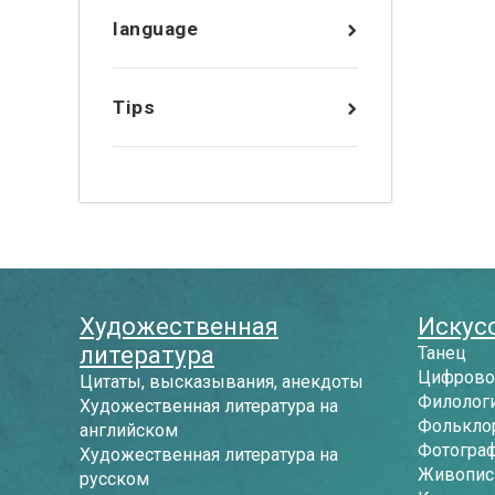
language
Tips
Художественная
Искусс
литература
Танец
Цифрово
Цитаты, высказывания, анекдоты
Филологи
Художественная литература на
Фолькло
английском
Фотогра
Художественная литература на
Живопись
русском