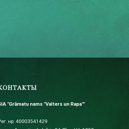
КОНТАКТЫ
SIA "Grāmatu nams "Valters un Rapa""
Рег. нр: 40003541429