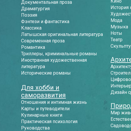
Кино
Документальная проза
История 
Драматургия
Художес
Поэзия
Мода
Фэнтези и фантастика
Музыка
Классика
Ноты
Латышская оригинальная литература
Театр
Современная проза
Скульпту
Романтика
Триллеры, криминальные романы
Архит
Иностранная художественная
литература
Архитект
Исторические романы
Строител
Цифрово
Интерье
Для хобби и
Дизайн 
саморазвития
Отношения и интимная жизнь
Приро
Карты и путеводители
Мир жив
Кулинарные книги
Естестве
Практическая психология
Садоводс
Руководства