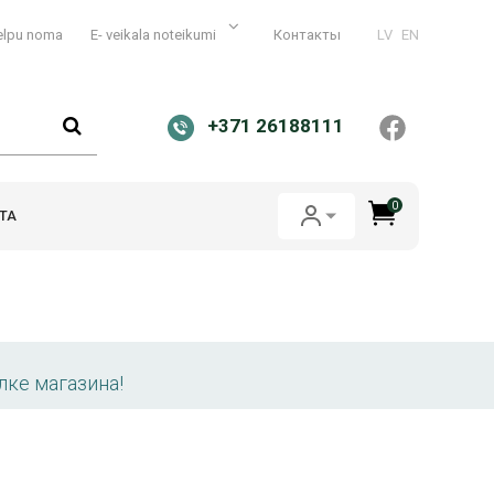
elpu noma
E- veikala noteikumi
Контакты
LV
EN
+371 26188111
0
ТА
лке магазина!