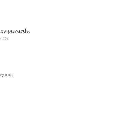
es pavards.
a Dz.
тупно