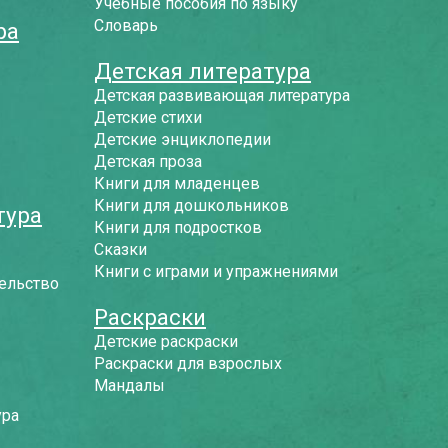
Учебные пособия по языку
Словарь
ра
Детская литература
Детская развивающая литература
Детские стихи
Детские энциклопедии
Детская проза
Книги для младенцев
Книги для дошкольников
тура
Книги для подростков
Сказки
Книги с играми и упражнениями
ельство
Раскраски
Детские раскраски
Раскраски для взрослых
Мандалы
ура