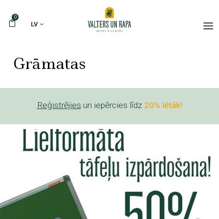
0
LV
Grāmatas
Reģistrējies
un iepērcies līdz
20% lētāk!