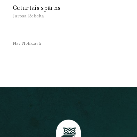
Ceturtais spārns
Jarosa Rebeka
Nav Noliktavā