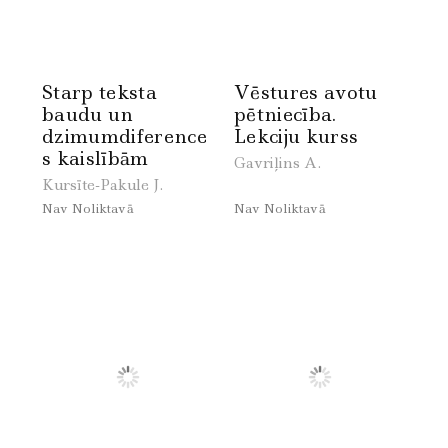
Starp teksta
Vēstures avotu
baudu un
pētniecība.
dzimumdiference
Lekciju kurss
s kaislībām
Gavriļins A.
Kursīte-Pakule J.
Nav Noliktavā
Nav Noliktavā