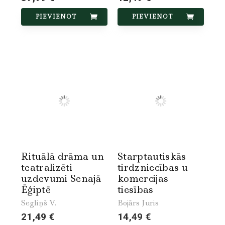
PIEVIENOT
PIEVIENOT
Rituālā drāma un
Starptautiskās
teatralizēti
tirdzniecības u
uzdevumi Senajā
komercijas
Ēģiptē
tiesības
Segliņš V.
Bojārs Juris
21,49 €
14,49 €