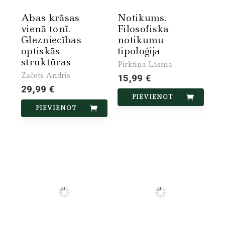
Abas krāsas
Notikums.
vienā tonī.
Filosofiska
Glezniecības
notikumu
optiskās
tipoloģija
struktūras
Pirktiņa Lāsma
Začets Andris
15,99 €
29,99 €
PIEVIENOT
PIEVIENOT