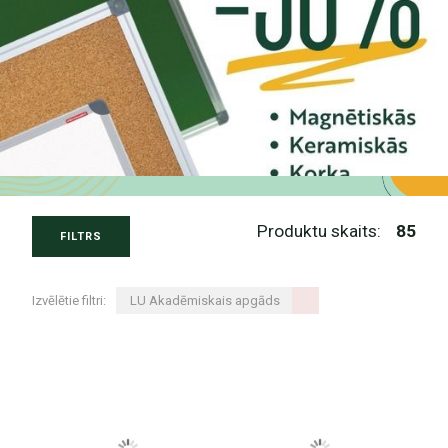
Produktu skaits:
85
FILTRS
Izvēlētie filtri:
LU Akadēmiskais apgāds