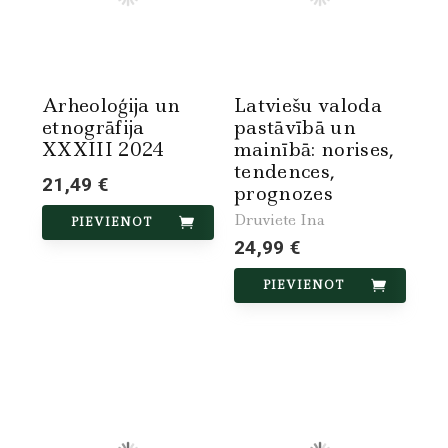
Arheoloģija un
Latviešu valoda
etnogrāfija
pastāvībā un
XXXIII 2024
mainībā: norises,
tendences,
21,49 €
prognozes
Druviete Ina
PIEVIENOT
24,99 €
PIEVIENOT