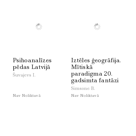
Psihoanalīzes
Iztēles ģeogrāfija.
pēdas Latvijā
Mītiskā
paradigma 20.
Šuvajevs I.
gadsimta fantāzi
Simsone B.
Nav Noliktavā
Nav Noliktavā