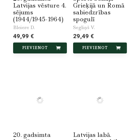
Latvijas vēsture 4.
Grieķijā un Romā
sējums
sabiedzrības
(1944/1945-1964)
spogulī
Bleiere D.
Segliņš V.
49,99 €
29,49 €
PIEVIENOT
PIEVIENOT
20. gadsimta
Latvijas labā.