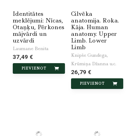
Identitātes
Cilvēka
meklējumi: Nīcas,
anatomija. Roka.
Otaņķu, Pērkones
Kāja. Human
mājvārdi un
anatomy. Upper
uzvārdi
Limb. Lower
Limb
Laumane Benita
Knipše Gundega,
37,49 €
Krūmiņa Džanna u.c.
PIEVIENOT
26,79 €
PIEVIENOT