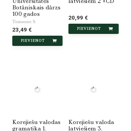
Universitātes
latviešiem 2 +CD
Botāniskais dārzs
100 gados
20,99 €
Tomsone S.
23,49 €
PIEVIENOT
PIEVIENOT
Korejiešu valodas
Korejiešu valoda
gramatika 1.
latviešiem 3.