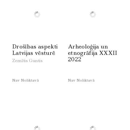
Drošības aspekti
Arheoloģija un
Latvijas vēsturē
etnogrāfija XXXII
2022
Zemītis Guntis
Nav Noliktavā
Nav Noliktavā