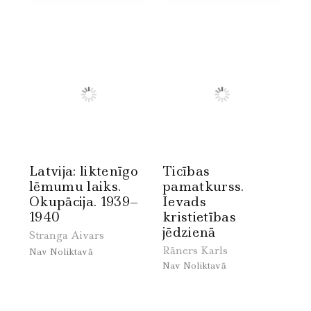
Latvija: liktenīgo
Ticības
lēmumu laiks.
pamatkurss.
Okupācija. 1939–
Ievads
1940
kristietības
jēdzienā
Stranga Aivars
Rāners Karls
Nav Noliktavā
Nav Noliktavā