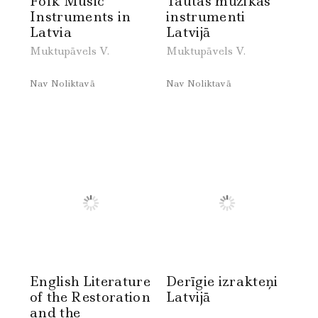
Folk Music
Tautas mūzikas
Instruments in
instrumenti
Latvia
Latvijā
Muktupāvels V.
Muktupāvels V.
Nav Noliktavā
Nav Noliktavā
English Literature
Derīgie izrakteņi
of the Restoration
Latvijā
and the