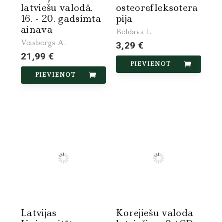
latviešu valodā.
osteorefleksotera
16. - 20. gadsimta
pija
ainava
Beldava I.
Veisbergs A.
3,29 €
21,99 €
PIEVIENOT
PIEVIENOT
Latvijas
Korejiešu valoda