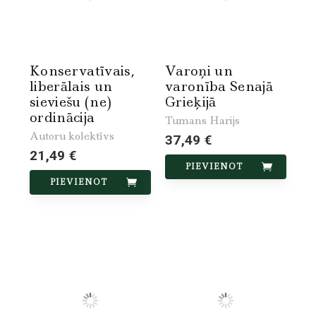
Konservatīvais,
Varoņi un
liberālais un
varonība Senajā
sieviešu (ne)
Grieķijā
ordinācija
Tumans Harijs
Autoru kolektīvs
37,49 €
21,49 €
PIEVIENOT
PIEVIENOT