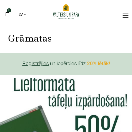
0
LV
Grāmatas
Reģistrējies
un iepērcies līdz
20% lētāk!