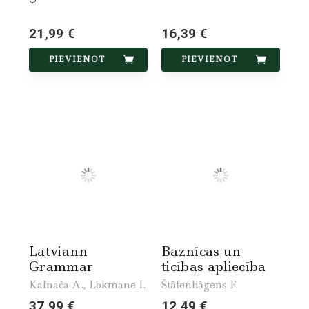
21,99 €
16,39 €
PIEVIENOT
PIEVIENOT
Latviann
Baznīcas un
Grammar
ticības apliecība
Kalnača A., Lokmane I.
Štāfenhāgens F.
37,99 €
12,49 €