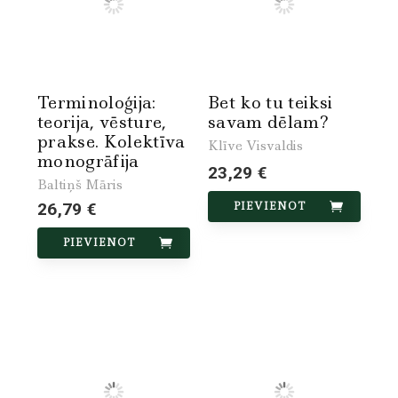
Terminoloģija:
Bet ko tu teiksi
teorija, vēsture,
savam dēlam?
prakse. Kolektīva
Klīve Visvaldis
monogrāfija
23,29 €
Baltiņš Māris
26,79 €
PIEVIENOT
PIEVIENOT