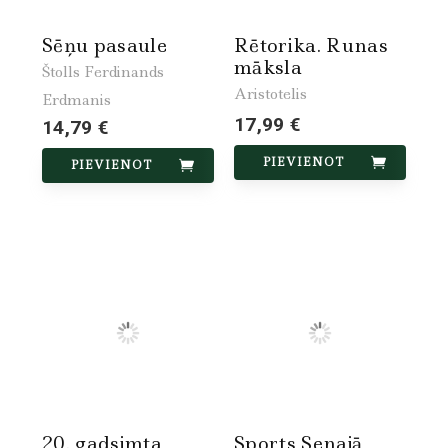
Sēņu pasaule
Rētorika. Runas
māksla
Štolls Ferdinands
Aristotelis
Erdmanis
17,99 €
14,79 €
PIEVIENOT
PIEVIENOT
20. gadsimta
Sports Senajā