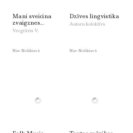
Mani sveicina
Dzīves lingvistika
zvaigznes...
Autoru kolektīvs
Vecgrāvis V.
Nav Noliktavā
Nav Noliktavā