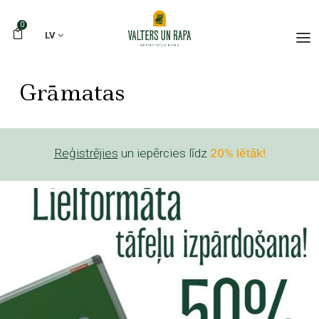
0
LV
Grāmatas
Reģistrējies
un iepērcies līdz
20% lētāk!