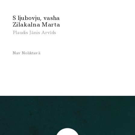
S ljubovju, vasha
Zilakalna Marta
Plaudis Jānis Arvīds
Nav Noliktavā